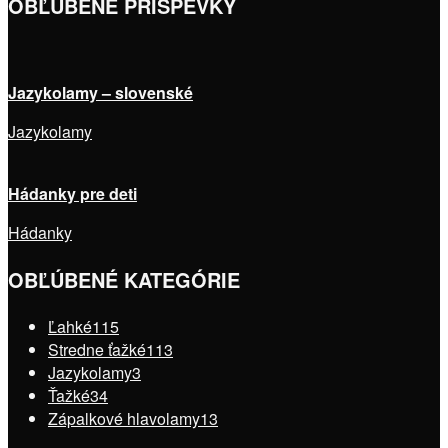
OBĽÚBENÉ PRÍSPEVKY
Jazykolamy – slovenské
Jazykolamy
Hádanky pre deti
Hádanky
OBĽÚBENÉ KATEGÓRIE
Ľahké
115
Stredne ťažké
113
Jazykolamy
3
Ťažké
34
Zápalkové hlavolamy
13