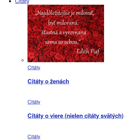
Citáty
Citáty
Citáty o ženách
Citáty
Citáty o viere (nielen citáty svätých)
Citáty