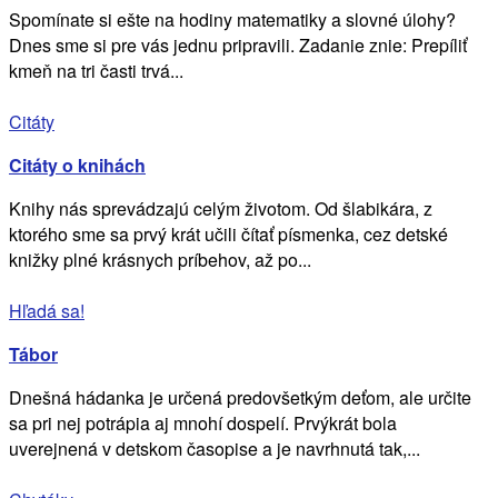
Spomínate si ešte na hodiny matematiky a slovné úlohy?
Dnes sme si pre vás jednu pripravili. Zadanie znie: Prepíliť
kmeň na tri časti trvá...
Citáty
Citáty o knihách
Knihy nás sprevádzajú celým životom. Od šlabikára, z
ktorého sme sa prvý krát učili čítať písmenka, cez detské
knižky plné krásnych príbehov, až po...
Hľadá sa!
Tábor
Dnešná hádanka je určená predovšetkým deťom, ale určite
sa pri nej potrápia aj mnohí dospelí. Prvýkrát bola
uverejnená v detskom časopise a je navrhnutá tak,...