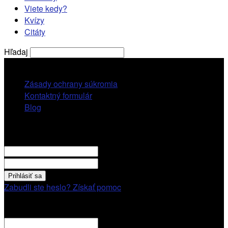
Viete kedy?
Kvízy
Citáty
Hľadaj
štvrtok, 6 augusta, 2026
Zásady ochrany súkromia
Kontaktný formulár
Blog
Prihlásiť sa
VITAJTE! Prihláste sa cez váš účet.
vaše použivatelské meno
vaše heslo
Zabudli ste heslo? Získať pomoc
Obnovenie hesla
Obnovenie hesla
váš email