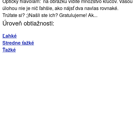
Optický hlavolam: na obrázku vidíte množstvo kľúčov. Vašou
úlohou nie je nič ľahšie, ako nájsť dva navlas rovnaké.
Trúfate si? ;)Našli ste ich? Gratulujeme! Ak...
Úroveň obtiažnosti:
Ľahké
Stredne ťažké
Ťažké