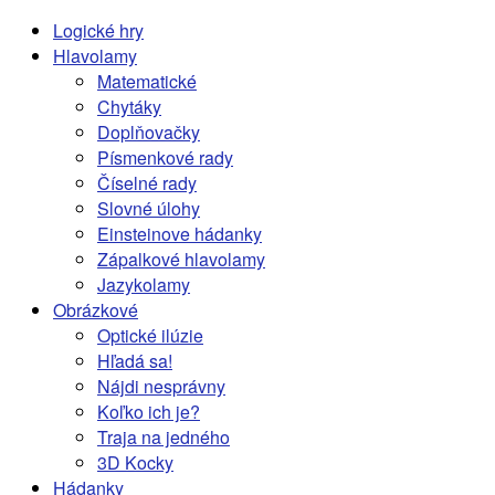
Logické hry
Hlavolamy
Matematické
Chytáky
Doplňovačky
Písmenkové rady
Číselné rady
Slovné úlohy
Einsteinove hádanky
Zápalkové hlavolamy
Jazykolamy
Obrázkové
Optické ilúzie
Hľadá sa!
Nájdi nesprávny
Koľko ich je?
Traja na jedného
3D Kocky
Hádanky