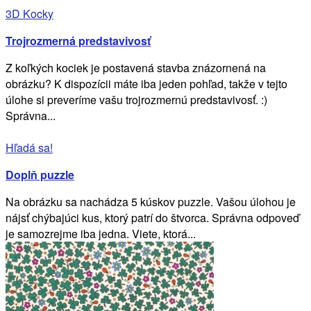
3D Kocky
Trojrozmerná predstavivosť
Z koľkých kociek je postavená stavba znázornená na
obrázku? K dispozícii máte iba jeden pohľad, takže v tejto
úlohe si preveríme vašu trojrozmernú predstavivosť. :)
Správna...
Hľadá sa!
Doplň puzzle
Na obrázku sa nachádza 5 kúskov puzzle. Vašou úlohou je
nájsť chýbajúci kus, ktorý patrí do štvorca. Správna odpoveď
je samozrejme iba jedna. Viete, ktorá...