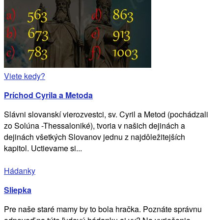
Viete kedy?
Príchod Cyrila a Metoda
Slávni slovanskí vierozvestci, sv. Cyril a Metod (pochádzali
zo Solúna -Thessaloniké), tvoria v našich dejinách a
dejinách všetkých Slovanov jednu z najdôležitejších
kapitol. Uctievame si...
Hádanky
Sliepka
Pre naše staré mamy by to bola hračka. Poznáte správnu