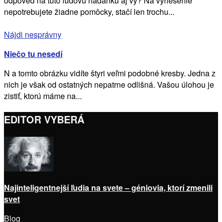
odpoveď na túto ľudovú hádanku aj vy? Na vyriešenie
nepotrebujete žiadne pomôcky, stačí len trochu...
Nájdi nesprávny
Niečo tu nesedí
N a tomto obrázku vidíte štyri veľmi podobné kresby. Jedna z
nich je však od ostatných nepatrne odlišná. Vašou úlohou je
zistiť, ktorú máme na...
EDITOR VYBERÁ
Najinteligentnejší ľudia na svete – géniovia, ktorí zmenili
svet
Blog