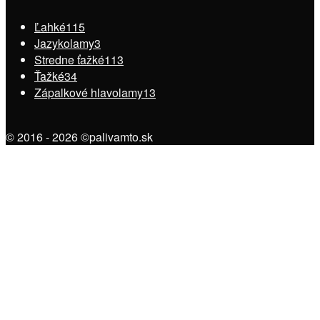
Ľahké
115
Jazykolamy
3
Stredne ťažké
113
Ťažké
34
Zápalkové hlavolamy
13
© 2016 - 2026 ©palivamto.sk