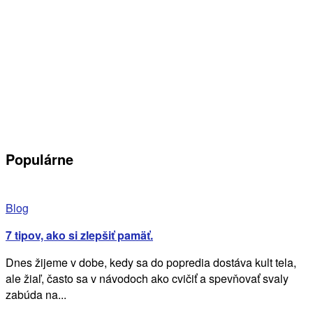
Populárne
Blog
7 tipov, ako si zlepšiť pamäť.
Dnes žijeme v dobe, kedy sa do popredia dostáva kult tela,
ale žiaľ, často sa v návodoch ako cvičiť a spevňovať svaly
zabúda na...