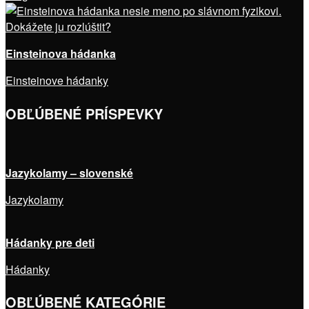
Einsteinova hádanka
Einsteinove hádanky
OBĽÚBENÉ PRÍSPEVKY
Jazykolamy – slovenské
Jazykolamy
Hádanky pre deti
Hádanky
OBĽÚBENÉ KATEGÓRIE