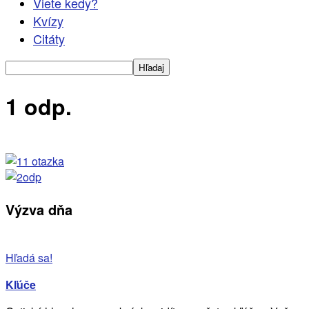
Viete kedy?
Kvízy
Citáty
1 odp.
Výzva dňa
Hľadá sa!
Kľúče