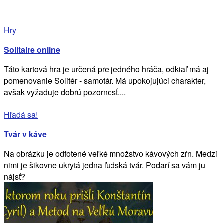
Hry
Solitaire online
Táto kartová hra je určená pre jedného hráča, odkiaľ má aj
pomenovanie Solitér - samotár. Má upokojujúci charakter,
avšak vyžaduje dobrú pozornosť....
Hľadá sa!
Tvár v káve
Na obrázku je odfotené veľké množstvo kávových zŕn. Medzi
nimi je šikovne ukrytá jedna ľudská tvár. Podarí sa vám ju
nájsť?