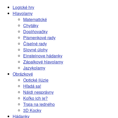
Logické hry
Hlavolamy
Matematické
Chytáky
Doplňovačky
Písmenkové rady
Číselné rady
Slovné úlohy
Einsteinove hádanky
Zápalkové hlavolamy
Jazykolamy
Obrázkové
Optické ilúzie
Hľadá sa!
Nájdi nesprávny
Koľko ich je?
Traja na jedného
3D Kocky
Hádanky