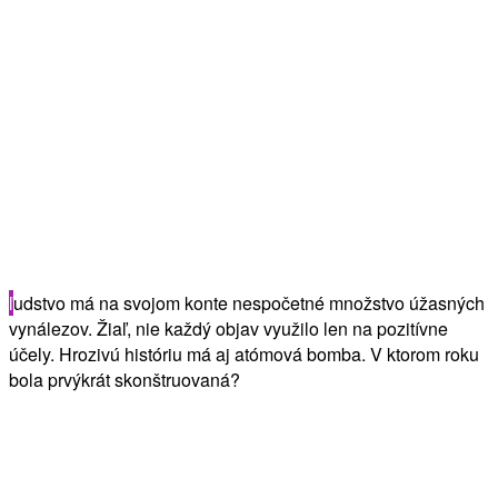
ľ
udstvo má na svojom konte nespočetné množstvo úžasných
vynálezov. Žiaľ, nie každý objav využilo len na pozitívne
účely. Hrozivú históriu má aj atómová bomba. V ktorom roku
bola prvýkrát skonštruovaná?