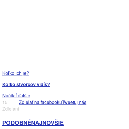
Koľko ich je?
Koľko štvorcov vidíš?
Načítať ďalšie
15
Zdielať na facebooku
Tweetuj nás
Zdielaní
PODOBNÉ
NAJNOVŠIE