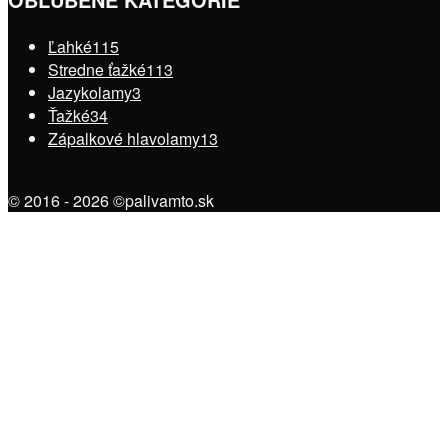
Ľahké
115
Stredne ťažké
113
Jazykolamy
3
Ťažké
34
Zápalkové hlavolamy
13
© 2016 - 2026 ©palivamto.sk