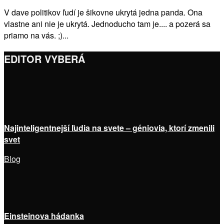
V dave politikov ľudí je šikovne ukrytá jedna panda. Ona
vlastne ani nie je ukrytá. Jednoducho tam je.... a pozerá sa
priamo na vás. ;)...
EDITOR VYBERÁ
Najinteligentnejší ľudia na svete – géniovia, ktorí zmenili
svet
Blog
Einsteinova hádanka