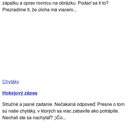
zápalku a oprav rovnicu na obrázku. Podarí sa ti to?
Prezradíme ti, že úloha má viacero...
Chytáky
Hokejový zápas
Stručné a jasné zadanie. Nečakaná odpoveď. Presne o tom
sú naše chytáky, v ktorých sa viac zabavíte ako potrápite.
Nechali ste sa nachytať? ;)Čo...