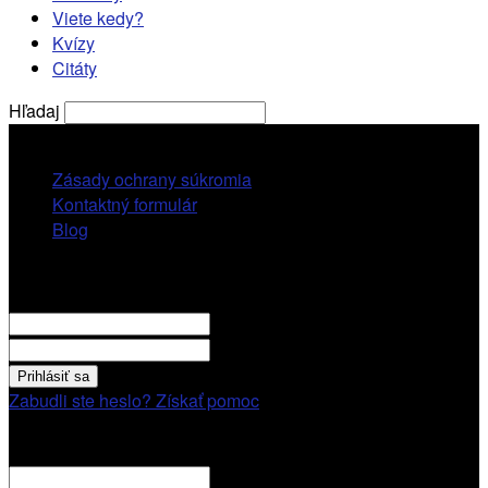
Viete kedy?
Kvízy
Citáty
Hľadaj
pondelok, 10 augusta, 2026
Zásady ochrany súkromia
Kontaktný formulár
Blog
Prihlásiť sa
VITAJTE! Prihláste sa cez váš účet.
vaše použivatelské meno
vaše heslo
Zabudli ste heslo? Získať pomoc
Obnovenie hesla
Obnovenie hesla
váš email