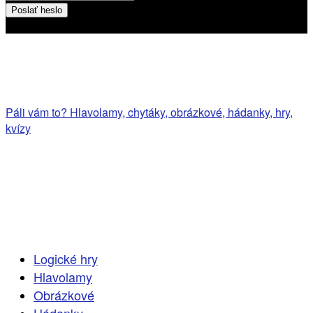
Heslo bude poslané na váš email
Páli vám to? Hlavolamy, chytáky, obrázkové, hádanky, hry,
kvízy
Logické hry
Hlavolamy
Obrázkové