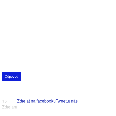
Odpoveď
15
Zdielať na facebooku
Tweetuj nás
Zdielaní