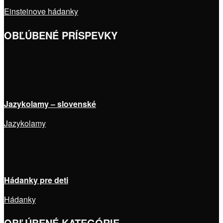
Einsteinove hádanky
OBĽÚBENÉ PRÍSPEVKY
Jazykolamy – slovenské
Jazykolamy
Hádanky pre deti
Hádanky
OBĽÚBENÉ KATEGÓRIE