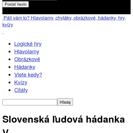
Heslo bude poslané na váš email
Páli vám to? Hlavolamy, chytáky, obrázkové, hádanky, hry,
kvízy
Logické hry
Hlavolamy
Obrázkové
Hádanky
Viete kedy?
Kvízy
Citáty
Slovenská ľudová hádanka
V.