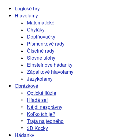
Logické hry
Hlavolamy
Matematické
Chytáky
Doplňovačky
Písmenkové rady
Číselné rady
Slovné úlohy
Einsteinove hádanky
Zápalkové hlavolamy
Jazykolamy
Obrázkové
Optické ilúzie
Hľadá sa!
Nájdi nesprávny
Koľko ich je?
Traja na jedného
3D Kocky
Hádanky