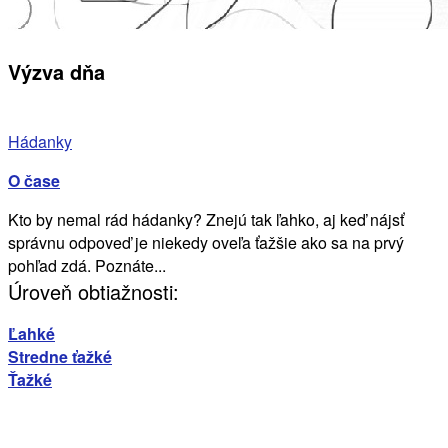
Výzva dňa
Hádanky
O čase
Kto by nemal rád hádanky? Znejú tak ľahko, aj keď nájsť
správnu odpoveď je niekedy oveľa ťažšie ako sa na prvý
pohľad zdá. Poznáte...
Úroveň obtiažnosti:
Ľahké
Stredne ťažké
Ťažké