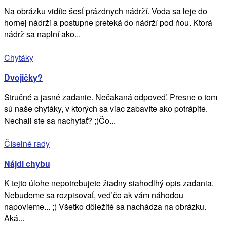
Na obrázku vidíte šesť prázdnych nádrží. Voda sa leje do
hornej nádrži a postupne preteká do nádrží pod ňou. Ktorá
nádrž sa naplní ako...
Chytáky
Dvojičky?
Stručné a jasné zadanie. Nečakaná odpoveď. Presne o tom
sú naše chytáky, v ktorých sa viac zabavíte ako potrápite.
Nechali ste sa nachytať? ;)Čo...
Číselné rady
Nájdi chybu
K tejto úlohe nepotrebujete žiadny siahodlhý opis zadania.
Nebudeme sa rozpisovať, veď čo ak vám náhodou
napovieme... ;) Všetko dôležité sa nachádza na obrázku.
Aká...