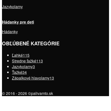
Jazykolamy
Hádanky pre deti
Hádanky
OBĽÚBENÉ KATEGÓRIE
Ľahké
115
Stredne ťažké
113
Jazykolamy
3
Ťažké
34
Zápalkové hlavolamy
13
© 2016 - 2026 ©palivamto.sk