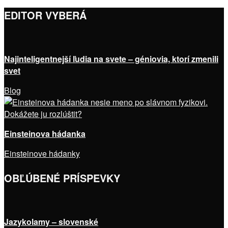
EDITOR VYBERÁ
Najinteligentnejší ľudia na svete – géniovia, ktorí zmenili
svet
Blog
Einsteinova hádanka
Einsteinove hádanky
OBĽÚBENÉ PRÍSPEVKY
Jazykolamy – slovenské