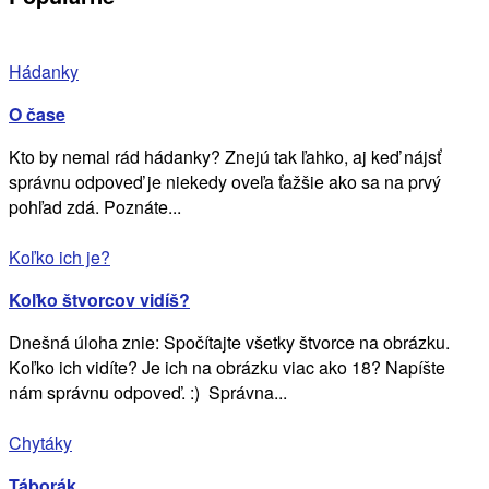
Hádanky
O čase
Kto by nemal rád hádanky? Znejú tak ľahko, aj keď nájsť
správnu odpoveď je niekedy oveľa ťažšie ako sa na prvý
pohľad zdá. Poznáte...
Koľko ich je?
Koľko štvorcov vidíš?
Dnešná úloha znie: Spočítajte všetky štvorce na obrázku.
Koľko ich vidíte? Je ich na obrázku viac ako 18? Napíšte
nám správnu odpoveď. :) Správna...
Chytáky
Táborák