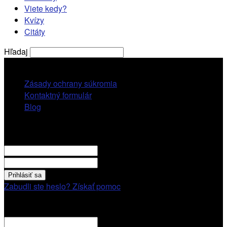
Viete kedy?
Kvízy
Citáty
Hľadaj
piatok, 7 augusta, 2026
Zásady ochrany súkromia
Kontaktný formulár
Blog
Prihlásiť sa
VITAJTE! Prihláste sa cez váš účet.
vaše použivatelské meno
vaše heslo
Zabudli ste heslo? Získať pomoc
Obnovenie hesla
Obnovenie hesla
váš email