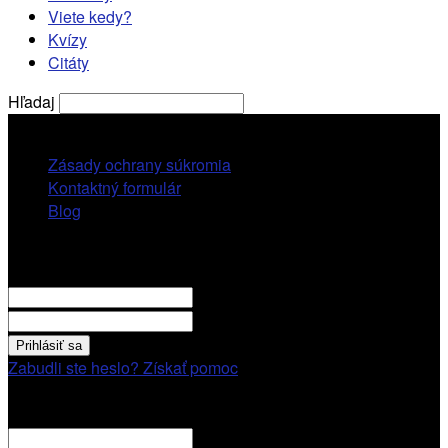
Viete kedy?
Kvízy
Citáty
Hľadaj
piatok, 7 augusta, 2026
Zásady ochrany súkromia
Kontaktný formulár
Blog
Prihlásiť sa
VITAJTE! Prihláste sa cez váš účet.
vaše použivatelské meno
vaše heslo
Zabudli ste heslo? Získať pomoc
Obnovenie hesla
Obnovenie hesla
váš email