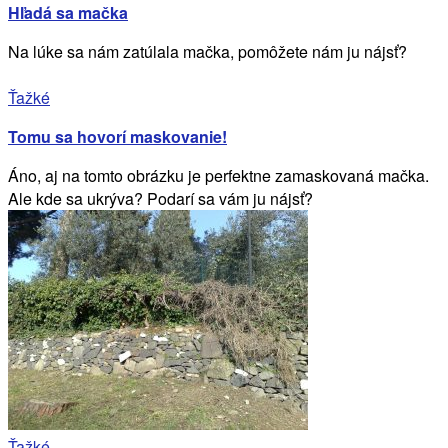
Hľadá sa mačka
Na lúke sa nám zatúlala mačka, pomôžete nám ju nájsť?
Ťažké
Tomu sa hovorí maskovanie!
Áno, aj na tomto obrázku je perfektne zamaskovaná mačka.
Ale kde sa ukrýva? Podarí sa vám ju nájsť?
Ťažké