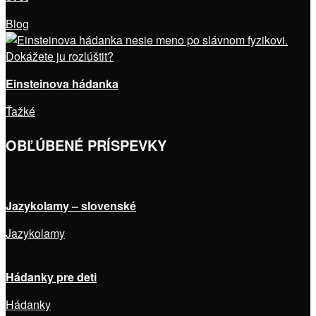
Blog
Einsteinova hádanka
Ťažké
OBĽÚBENÉ PRÍSPEVKY
Jazykolamy – slovenské
Jazykolamy
Hádanky pre deti
Hádanky