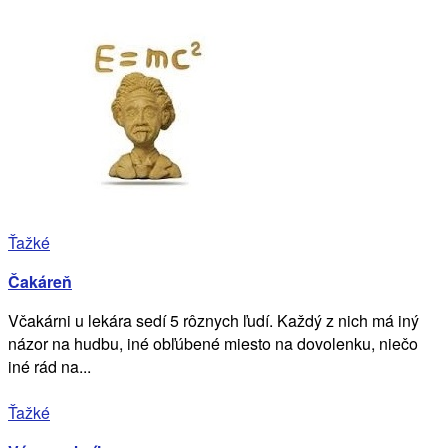
Ťažké
Čakáreň
Včakárni u lekára sedí 5 rôznych ľudí. Každý z nich má iný
názor na hudbu, iné obľúbené miesto na dovolenku, niečo
iné rád na...
Ťažké