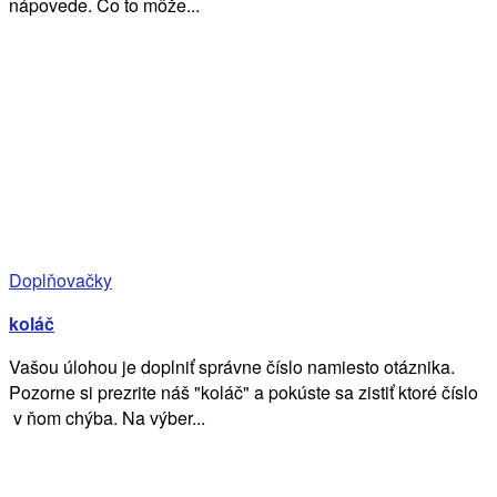
nápovede. Čo to môže...
Doplňovačky
koláč
Vašou úlohou je doplniť správne číslo namiesto otáznika.
Pozorne si prezrite náš "koláč" a pokúste sa zistiť ktoré číslo
v ňom chýba. Na výber...