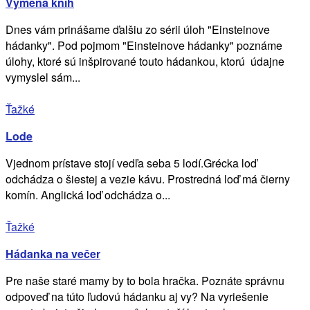
Výmena kníh
Dnes vám prinášame ďalšiu zo sérii úloh "Einsteinove
hádanky". Pod pojmom "Einsteinove hádanky" poznáme
úlohy, ktoré sú inšpirované touto hádankou, ktorú údajne
vymyslel sám...
Ťažké
Lode
Vjednom prístave stojí vedľa seba 5 lodí.Grécka loď
odchádza o šiestej a vezie kávu. Prostredná loď má čierny
komín. Anglická loď odchádza o...
Ťažké
Hádanka na večer
Pre naše staré mamy by to bola hračka. Poznáte správnu
odpoveď na túto ľudovú hádanku aj vy? Na vyriešenie