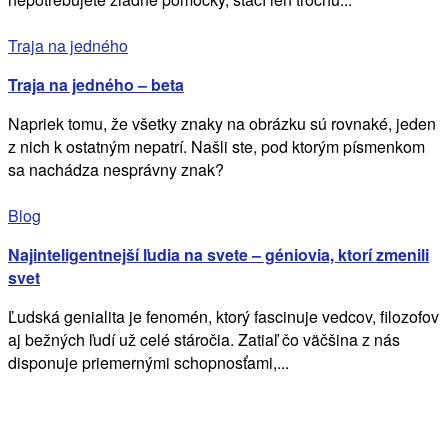
Traja na jedného
Traja na jedného – beta
Napriek tomu, že všetky znaky na obrázku sú rovnaké, jeden
z nich k ostatným nepatrí. Našli ste, pod ktorým písmenkom
sa nachádza nesprávny znak?
Blog
Najinteligentnejší ľudia na svete – géniovia, ktorí zmenili
svet
Ľudská genialita je fenomén, ktorý fascinuje vedcov, filozofov
aj bežných ľudí už celé stáročia. Zatiaľ čo väčšina z nás
disponuje priemernými schopnosťami,...