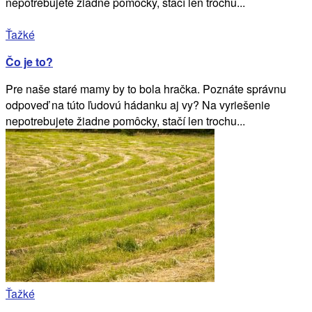
nepotrebujete žiadne pomôcky, stačí len trochu...
Ťažké
Čo je to?
Pre naše staré mamy by to bola hračka. Poznáte správnu
odpoveď na túto ľudovú hádanku aj vy? Na vyriešenie
nepotrebujete žiadne pomôcky, stačí len trochu...
Ťažké