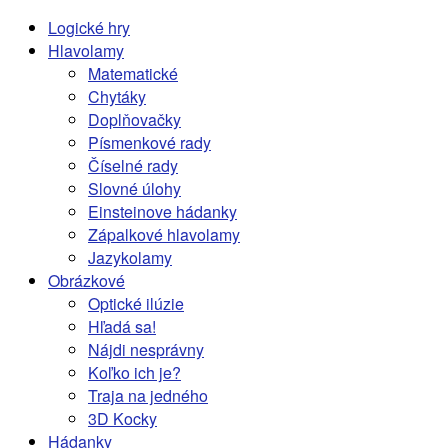
Logické hry
Hlavolamy
Matematické
Chytáky
Doplňovačky
Písmenkové rady
Číselné rady
Slovné úlohy
Einsteinove hádanky
Zápalkové hlavolamy
Jazykolamy
Obrázkové
Optické ilúzie
Hľadá sa!
Nájdi nesprávny
Koľko ich je?
Traja na jedného
3D Kocky
Hádanky