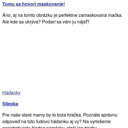
Tomu sa hovorí maskovanie!
Áno, aj na tomto obrázku je perfektne zamaskovaná mačka.
Ale kde sa ukrýva? Podarí sa vám ju nájsť?
Hádanky
Sliepka
Pre naše staré mamy by to bola hračka. Poznáte správnu
odpoveď na túto ľudovú hádanku aj vy? Na vyriešenie
nepotrebujete žiadne pomôcky, stačí len trochu...