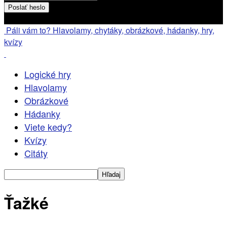
Heslo bude poslané na váš email
Páli vám to? Hlavolamy, chytáky, obrázkové, hádanky, hry,
kvízy
Logické hry
Hlavolamy
Obrázkové
Hádanky
Viete kedy?
Kvízy
Citáty
Ťažké