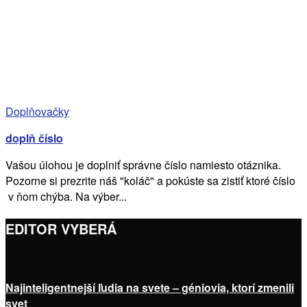
Doplňovačky
doplň číslo
Vašou úlohou je doplniť správne číslo namiesto otáznika.
Pozorne si prezrite náš "koláč" a pokúste sa zistiť ktoré číslo
v ňom chýba. Na výber...
EDITOR VYBERÁ
Najinteligentnejší ľudia na svete – géniovia, ktorí zmenili
svet