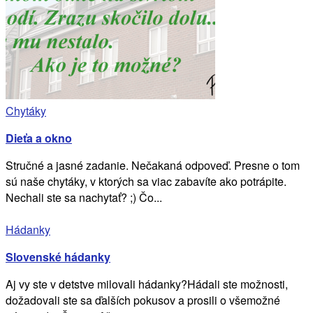
Chytáky
Dieťa a okno
Stručné a jasné zadanie. Nečakaná odpoveď. Presne o tom
sú naše chytáky, v ktorých sa viac zabavíte ako potrápite.
Nechali ste sa nachytať? ;) Čo...
Hádanky
Slovenské hádanky
Aj vy ste v detstve milovali hádanky?Hádali ste možnosti,
dožadovali ste sa ďalších pokusov a prosili o všemožné