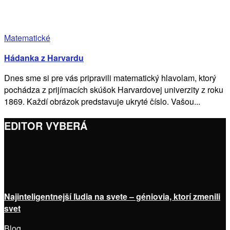
Matematické
Hádanka z Harvardu
Dnes sme si pre vás pripravili matematický hlavolam, ktorý
pochádza z prijímacích skúšok Harvardovej univerzity z roku
1869. Každí obrázok predstavuje ukryté číslo. Vašou...
EDITOR VYBERÁ
Najinteligentnejší ľudia na svete – géniovia, ktorí zmenili
svet
Blog