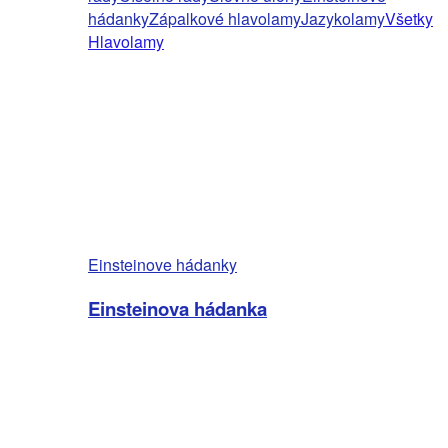
hádanky
Zápalkové hlavolamy
Jazykolamy
Všetky
Hlavolamy
Einsteinove hádanky
Einsteinova hádanka