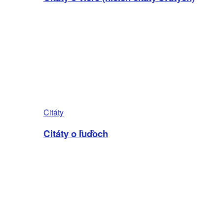
Citáty
Citáty o ľuďoch