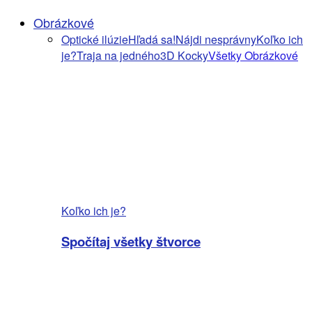
Obrázkové
Optické ilúzie
Hľadá sa!
Nájdi nesprávny
Koľko ich
je?
Traja na jedného
3D Kocky
Všetky Obrázkové
Koľko ich je?
Spočítaj všetky štvorce