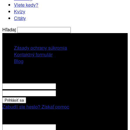
Viete kedy?
Kvízy
Citáty
Hľadaj
piatok, 7 augusta, 2026
Zásady ochrany súkromia
Kontaktný formulár
Blog
Prihlásiť sa
VITAJTE! Prihláste sa cez váš účet.
vaše použivatelské meno
vaše heslo
Zabudli ste heslo? Získať pomoc
Obnovenie hesla
Obnovenie hesla
váš email