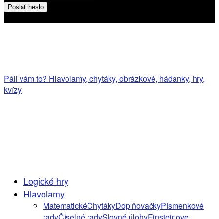
Heslo bude poslané na váš email
Páli vám to? Hlavolamy, chytáky, obrázkové, hádanky, hry,
kvízy
Logické hry
Hlavolamy
Matematické
Chytáky
Doplňovačky
Písmenkové
rady
Číselné rady
Slovné úlohy
Einsteinove