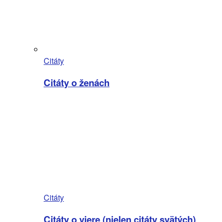
Citáty
Citáty o ženách
Citáty
Citáty o viere (nielen citáty svätých)