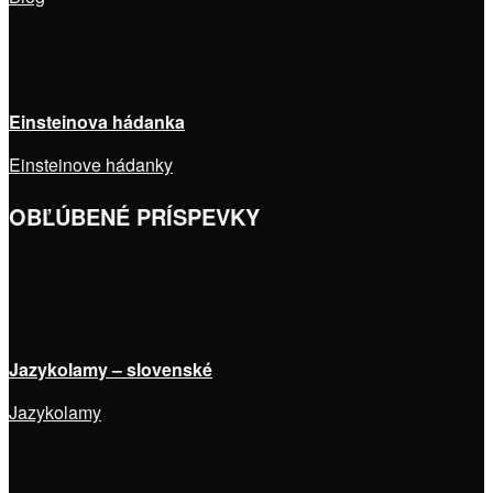
Einsteinova hádanka
Einsteinove hádanky
OBĽÚBENÉ PRÍSPEVKY
Jazykolamy – slovenské
Jazykolamy