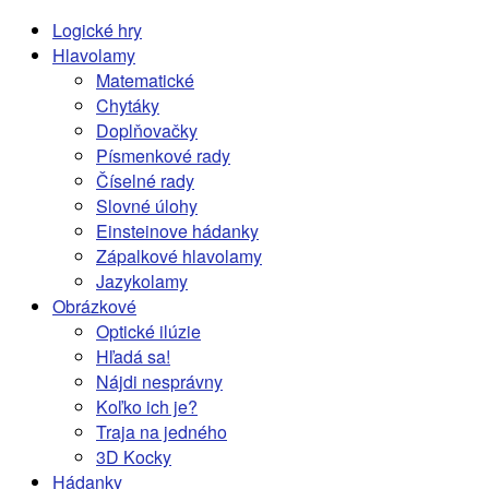
Logické hry
Hlavolamy
Matematické
Chytáky
Doplňovačky
Písmenkové rady
Číselné rady
Slovné úlohy
Einsteinove hádanky
Zápalkové hlavolamy
Jazykolamy
Obrázkové
Optické ilúzie
Hľadá sa!
Nájdi nesprávny
Koľko ich je?
Traja na jedného
3D Kocky
Hádanky