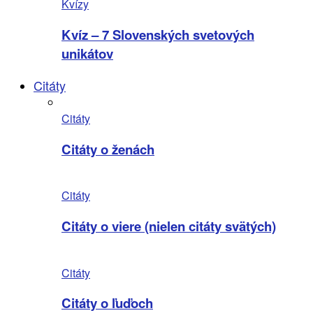
Kvízy
Kvíz – 7 Slovenských svetových
unikátov
Citáty
Citáty
Citáty o ženách
Citáty
Citáty o viere (nielen citáty svätých)
Citáty
Citáty o ľuďoch