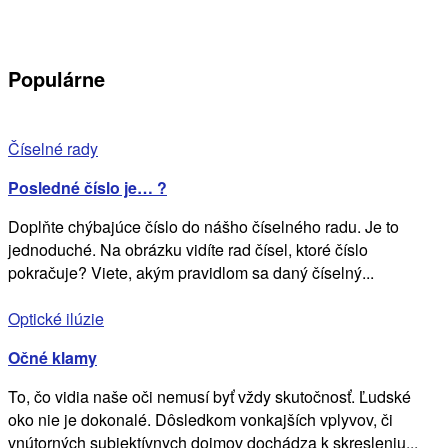
Populárne
Číselné rady
Posledné číslo je… ?
Doplňte chýbajúce číslo do nášho číselného radu. Je to
jednoduché. Na obrázku vidíte rad čísel, ktoré číslo
pokračuje? Viete, akým pravidlom sa daný číselný...
Optické ilúzie
Očné klamy
To, čo vidia naše oči nemusí byť vždy skutočnosť. Ľudské
oko nie je dokonalé. Dôsledkom vonkajších vplyvov, či
vnútorných subjektívnych dojmov dochádza k skresleniu...