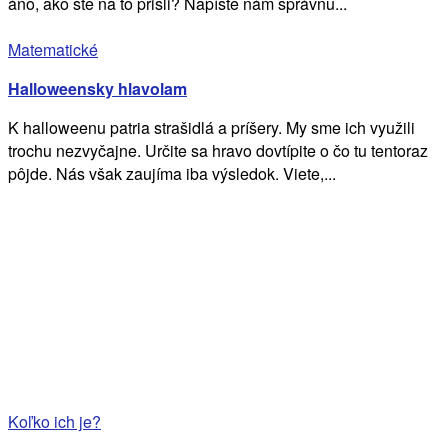
áno, ako ste na to prišli? Napíšte nám správnu...
Matematické
Halloweensky hlavolam
K halloweenu patria strašidlá a príšery. My sme ich využili
trochu nezvyčajne. Určite sa hravo dovtípite o čo tu tentoraz
pôjde. Nás však zaujíma iba výsledok. Viete,...
Koľko ich je?