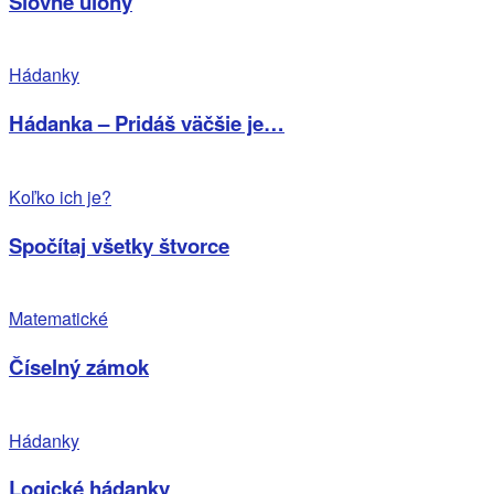
Slovné úlohy
Hádanky
Hádanka – Pridáš väčšie je…
Koľko ich je?
Spočítaj všetky štvorce
Matematické
Číselný zámok
Hádanky
Logické hádanky