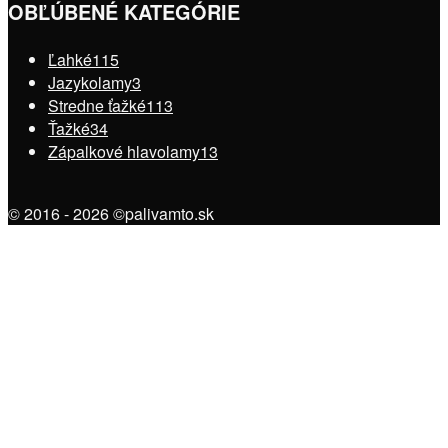
OBĽÚBENÉ KATEGÓRIE
Ľahké
115
Jazykolamy
3
Stredne ťažké
113
Ťažké
34
Zápalkové hlavolamy
13
© 2016 - 2026 ©palivamto.sk