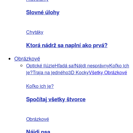
Slovné úlohy
Chytáky
Ktorá nádrž sa naplní ako prvá?
Obrázkové
Optické ilúzie
Hľadá sa!
Nájdi nesprávny
Koľko ich
je?
Traja na jedného
3D Kocky
Všetky Obrázkové
Koľko ich je?
Spočítaj všetky štvorce
Obrázkové
Nájdi psa