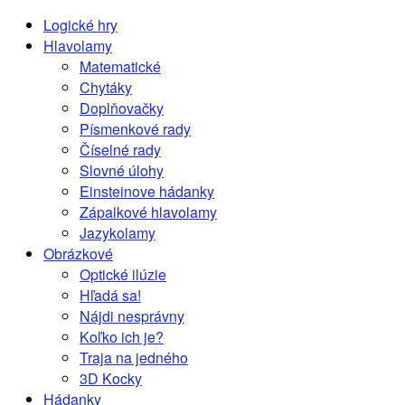
Logické hry
Hlavolamy
Matematické
Chytáky
Doplňovačky
Písmenkové rady
Číselné rady
Slovné úlohy
Einsteinove hádanky
Zápalkové hlavolamy
Jazykolamy
Obrázkové
Optické ilúzie
Hľadá sa!
Nájdi nesprávny
Koľko ich je?
Traja na jedného
3D Kocky
Hádanky