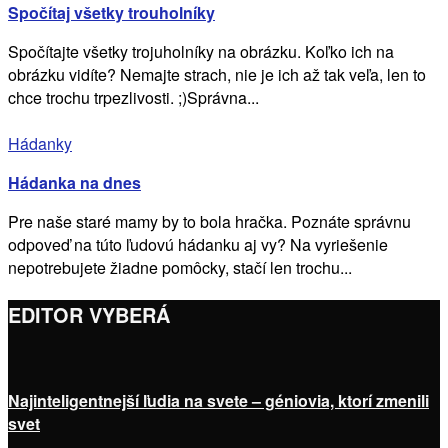
Spočítaj všetky trouholníky
Spočítajte všetky trojuholníky na obrázku. Koľko ich na
obrázku vidíte? Nemajte strach, nie je ich až tak veľa, len to
chce trochu trpezlivosti. ;)Správna...
Hádanky
Hádanka na dnes
Pre naše staré mamy by to bola hračka. Poznáte správnu
odpoveď na túto ľudovú hádanku aj vy? Na vyriešenie
nepotrebujete žiadne pomôcky, stačí len trochu...
EDITOR VYBERÁ
Najinteligentnejší ľudia na svete – géniovia, ktorí zmenili
svet