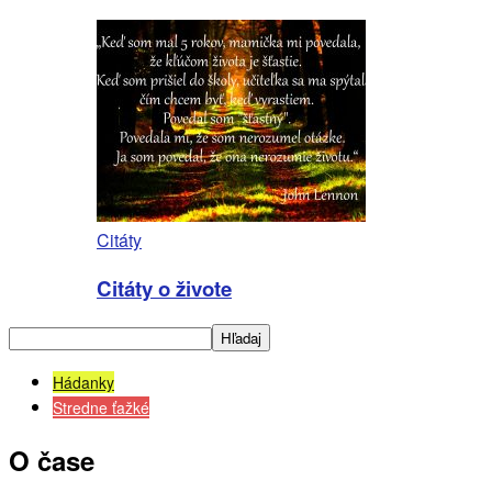
Citáty
Citáty o živote
Hádanky
Stredne ťažké
O čase