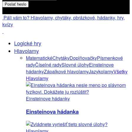
Heslo bude poslané na váš email
Páli vám to? Hlavolamy, chytáky, obrázkové, hádanky, hry,
kvízy
Logické hry
Hlavolamy
Matematické
Chytáky
Doplňovačky
Písmenkové
rady
Číselné rady
Slovné úlohy
Einsteinove
hádanky
Zápalkové hlavolamy
Jazykolamy
Všetky
Hlavolamy
Einsteinove hádanky
Einsteinova hádanka
Hlavolamy