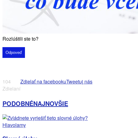
Rozlúštili ste to?
Odpoveď
104
Zdielať na facebooku
Tweetuj nás
Zdielaní
PODOBNÉ
NAJNOVŠIE
Hlavolamy