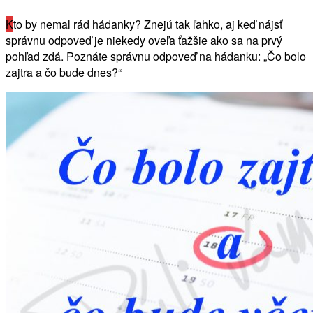
K
to by nemal rád hádanky? Znejú tak ľahko, aj keď nájsť
správnu odpoveď je niekedy oveľa ťažšie ako sa na prvý
pohľad zdá. Poznáte správnu odpoveď na hádanku: „Čo bolo
zajtra a čo bude dnes?“