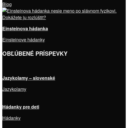
Blog
Einsteinova hádanka
Einsteinove hádanky
OBĽÚBENÉ PRÍSPEVKY
Jazykolamy – slovenské
Jazykolamy
Hádanky pre deti
Hádanky