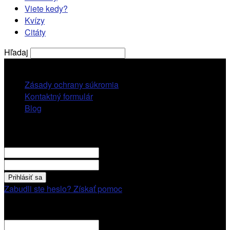
Viete kedy?
Kvízy
Citáty
Hľadaj
nedeľa, 9 augusta, 2026
Zásady ochrany súkromia
Kontaktný formulár
Blog
Prihlásiť sa
VITAJTE! Prihláste sa cez váš účet.
vaše použivatelské meno
vaše heslo
Zabudli ste heslo? Získať pomoc
Obnovenie hesla
Obnovenie hesla
váš email