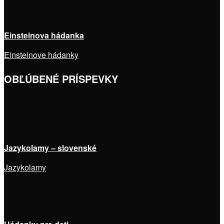
Einsteinova hádanka
Einsteinove hádanky
OBĽÚBENÉ PRÍSPEVKY
Jazykolamy – slovenské
Jazykolamy