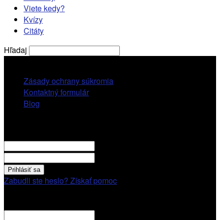
Viete kedy?
Kvízy
Citáty
Hľadaj
piatok, 7 augusta, 2026
Zásady ochrany súkromia
Kontaktný formulár
Blog
Prihlásiť sa
VITAJTE! Prihláste sa cez váš účet.
vaše použivatelské meno
vaše heslo
Zabudli ste heslo? Získať pomoc
Obnovenie hesla
Obnovenie hesla
váš email