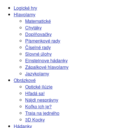
Logické hry
Hlavolamy
Matematické
Chytáky
Doplňovačky
Písmenkové rady
Číselné rady
Slovné úlohy
Einsteinove hádanky
Zápalkové hlavolamy
Jazykolamy
Obrázkové
Optické ilúzie
Hľadá sa!
Nájdi nesprávny
Koľko ich je?
Traja na jedného
3D Kocky
Hádanky