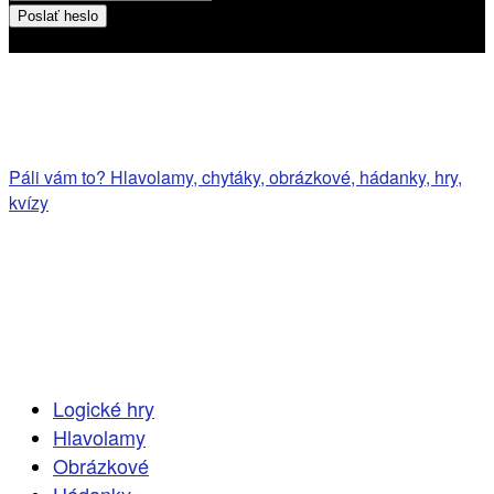
Heslo bude poslané na váš email
Páli vám to? Hlavolamy, chytáky, obrázkové, hádanky, hry,
kvízy
Logické hry
Hlavolamy
Obrázkové