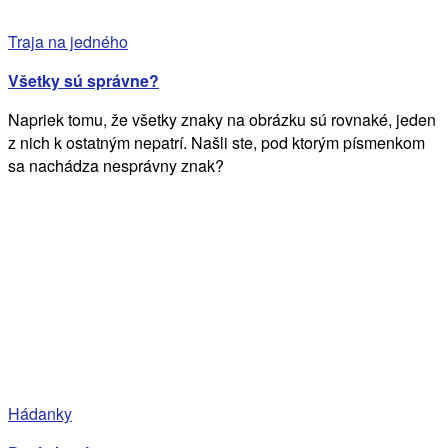
Traja na jedného
Všetky sú správne?
Napriek tomu, že všetky znaky na obrázku sú rovnaké, jeden
z nich k ostatným nepatrí. Našli ste, pod ktorým písmenkom
sa nachádza nesprávny znak?
Hádanky