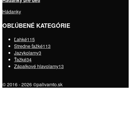
Hádanky pre deti
Hádanky
OBĽÚBENÉ KATEGÓRIE
Ľahké
115
Stredne ťažké
113
Jazykolamy
3
Ťažké
34
Zápalkové hlavolamy
13
© 2016 - 2026 ©palivamto.sk