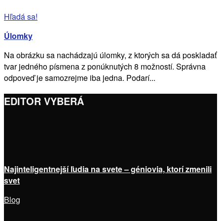
Hľadá sa!
Úlomky
Na obrázku sa nachádzajú úlomky, z ktorých sa dá poskladať
tvar jedného písmena z ponúknutých 8 možností. Správna
odpoveď je samozrejme iba jedna. Podarí...
EDITOR VYBERÁ
Najinteligentnejší ľudia na svete – géniovia, ktorí zmenili
svet
Blog