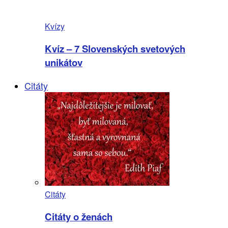
Kvízy
Kvíz – 7 Slovenských svetových
unikátov
Citáty
Citáty
Citáty o ženách