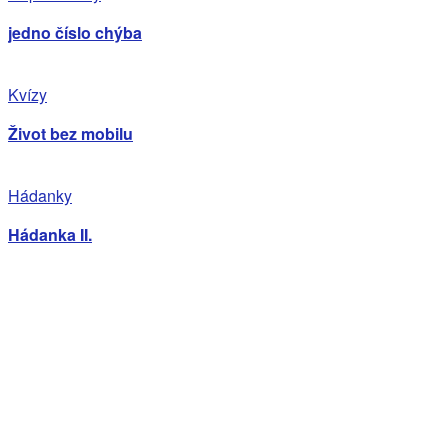
jedno číslo chýba
Kvízy
Život bez mobilu
Hádanky
Hádanka II.