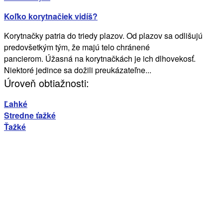
Koľko korytnačiek vidíš?
Korytnačky patria do triedy plazov. Od plazov sa odlišujú
predovšetkým tým, že majú telo chránené
pancierom. Úžasná na korytnačkách je ich dlhovekosť.
Niektoré jedince sa dožili preukázateľne...
Úroveň obtiažnosti:
Ľahké
Stredne ťažké
Ťažké