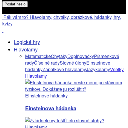
Heslo bude poslané na váš email
Páli vám to? Hlavolamy, chytáky, obrázkové, hádanky, hry,
kvízy
Logické hry
Hlavolamy
Matematické
Chytáky
Doplňovačky
Písmenkové
rady
Číselné rady
Slovné úlohy
Einsteinove
hádanky
Zápalkové hlavolamy
Jazykolamy
Všetky
Hlavolamy
Einsteinove hádanky
Einsteinova hádanka
Hlavolamy