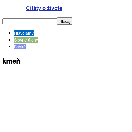
Citáty o živote
Hlavolamy
Slovné úlohy
Ľahké
kmeň