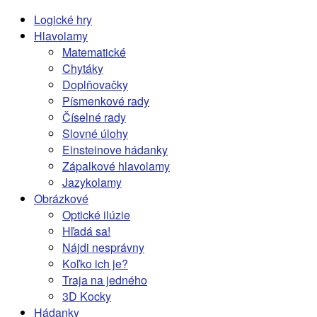
Logické hry
Hlavolamy
Matematické
Chytáky
Doplňovačky
Písmenkové rady
Číselné rady
Slovné úlohy
Einsteinove hádanky
Zápalkové hlavolamy
Jazykolamy
Obrázkové
Optické ilúzie
Hľadá sa!
Nájdi nesprávny
Koľko ich je?
Traja na jedného
3D Kocky
Hádanky