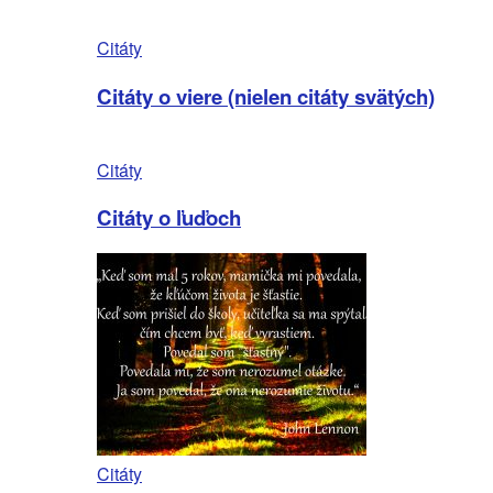
Citáty
Citáty o viere (nielen citáty svätých)
Citáty
Citáty o ľuďoch
Citáty