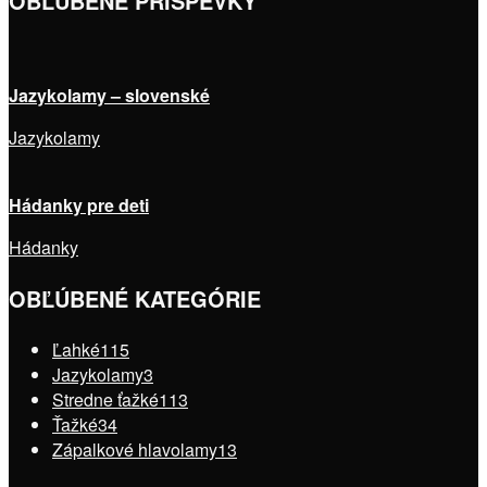
OBĽÚBENÉ PRÍSPEVKY
Jazykolamy – slovenské
Jazykolamy
Hádanky pre deti
Hádanky
OBĽÚBENÉ KATEGÓRIE
Ľahké
115
Jazykolamy
3
Stredne ťažké
113
Ťažké
34
Zápalkové hlavolamy
13