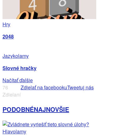
Hry
2048
Jazykolamy
Slovné hračky
Načítať ďalšie
76
Zdielať na facebooku
Tweetuj nás
Zdielaní
PODOBNÉ
NAJNOVŠIE
Hlavolamy