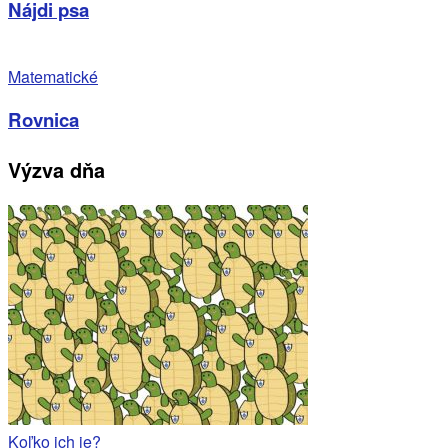
Nájdi psa
Matematické
Rovnica
Výzva dňa
Koľko ich je?