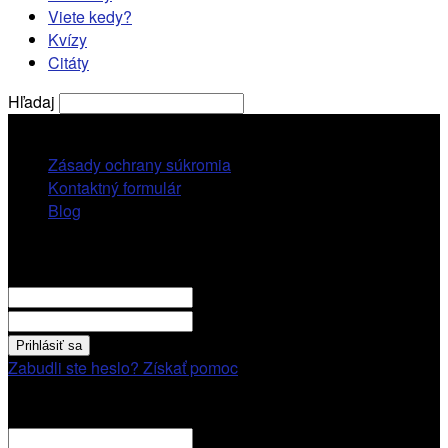
Viete kedy?
Kvízy
Citáty
Hľadaj
nedeľa, 9 augusta, 2026
Zásady ochrany súkromia
Kontaktný formulár
Blog
Prihlásiť sa
VITAJTE! Prihláste sa cez váš účet.
vaše použivatelské meno
vaše heslo
Zabudli ste heslo? Získať pomoc
Obnovenie hesla
Obnovenie hesla
váš email