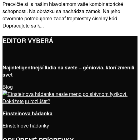
Precvičte si s našim hlavolamom vaše kombinatorické
schopnosti. Na obrázku sa nachádza zámok. Na jeho
otvorenie potrebujeme zadať trojmiestny číselný kód.
Dopracujete sa k...
EDITOR VYBERÁ
Najinteligentnejší ľudia na svete – géniovia, ktorí zmenili
svet
Blog
Einsteinova hádanka
Einsteinove hádanky