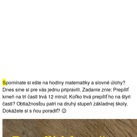
S
pomínate si ešte na hodiny matematiky a slovné úlohy?
Dnes sme si pre vás jednu pripravili. Zadanie znie: Prepíliť
kmeň na tri časti trvá 12 minút. Koľko trvá prepíliť ho na štyri
časti? Obtiažnosťou patrí na druhý stupeň základnej školy.
Dokážete si s ňou poradiť? 😉