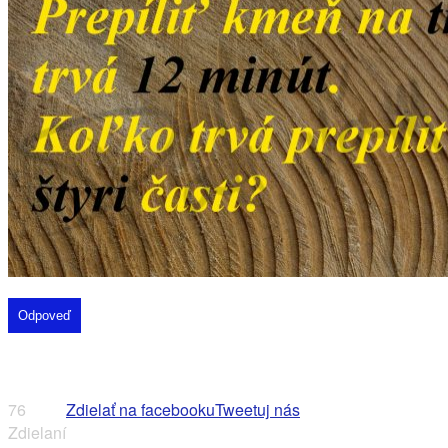
Odpoveď
76
Zdielať na facebooku
Tweetuj nás
Zdielaní