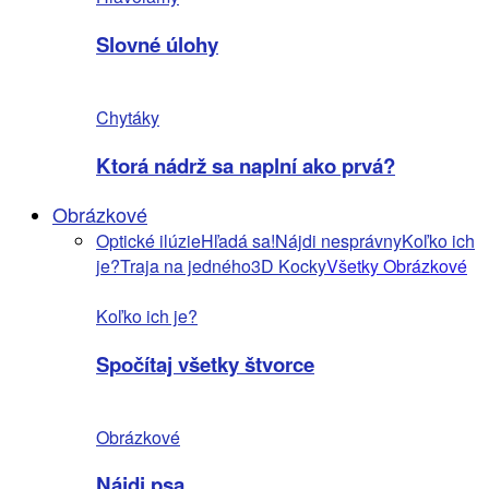
Slovné úlohy
Chytáky
Ktorá nádrž sa naplní ako prvá?
Obrázkové
Optické ilúzie
Hľadá sa!
Nájdi nesprávny
Koľko ich
je?
Traja na jedného
3D Kocky
Všetky Obrázkové
Koľko ich je?
Spočítaj všetky štvorce
Obrázkové
Nájdi psa