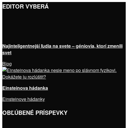
EDITOR VYBERÁ
Najinteligentnejší ľudia na svete – géniovia, ktorí zmenili
svet
Blog
Einsteinova hádanka
Einsteinove hádanky
OBĽÚBENÉ PRÍSPEVKY