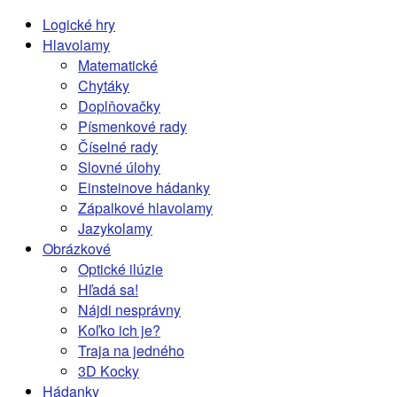
Logické hry
Hlavolamy
Matematické
Chytáky
Doplňovačky
Písmenkové rady
Číselné rady
Slovné úlohy
Einsteinove hádanky
Zápalkové hlavolamy
Jazykolamy
Obrázkové
Optické ilúzie
Hľadá sa!
Nájdi nesprávny
Koľko ich je?
Traja na jedného
3D Kocky
Hádanky