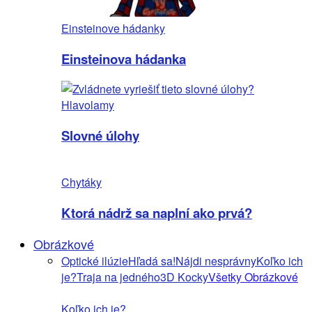
Einsteinove hádanky
Einsteinova hádanka
Hlavolamy
Slovné úlohy
Chytáky
Ktorá nádrž sa naplní ako prvá?
Obrázkové
Optické ilúzie
Hľadá sa!
Nájdi nesprávny
Koľko ich
je?
Traja na jedného
3D Kocky
Všetky Obrázkové
Koľko ich je?