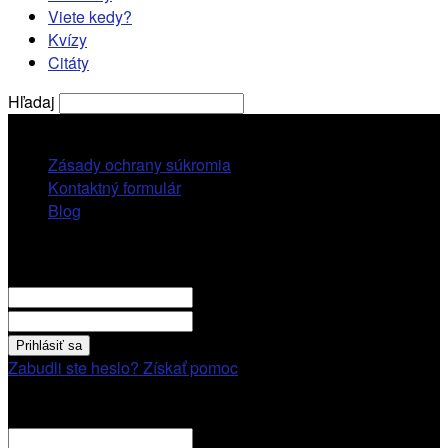
Viete kedy?
Kvízy
Citáty
Hľadaj
pondelok, 10 augusta, 2026
Zásady ochrany súkromia
Kontaktný formulár
Blog
Prihlásiť sa
VITAJTE! Prihláste sa cez váš účet.
vaše použivatelské meno
vaše heslo
Zabudli ste heslo? Získať pomoc
Obnovenie hesla
Obnovenie hesla
váš email