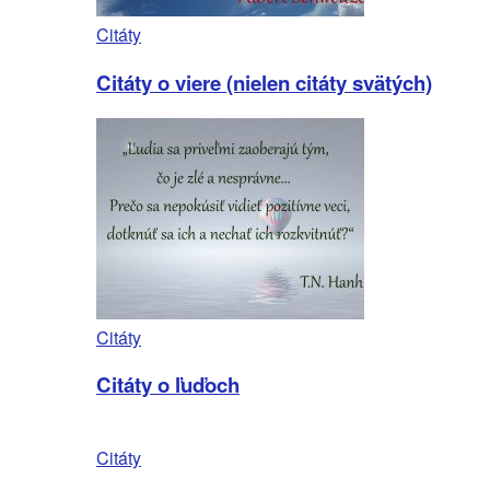
Citáty
Citáty o viere (nielen citáty svätých)
Citáty
Citáty o ľuďoch
Citáty