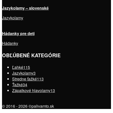
Jazykolamy – slovenské
Jazykolamy
Hádanky pre deti
Hádanky
OBĽÚBENÉ KATEGÓRIE
Ľahké
115
Jazykolamy
3
Stredne ťažké
113
Ťažké
34
Zápalkové hlavolamy
13
© 2016 - 2026 ©palivamto.sk