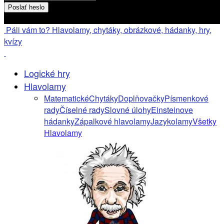
Heslo bude poslané na váš email
Páli vám to? Hlavolamy, chytáky, obrázkové, hádanky, hry,
kvízy
Logické hry
Hlavolamy
Matematické
Chytáky
Doplňovačky
Písmenkové
rady
Číselné rady
Slovné úlohy
Einsteinove
hádanky
Zápalkové hlavolamy
Jazykolamy
Všetky
Hlavolamy