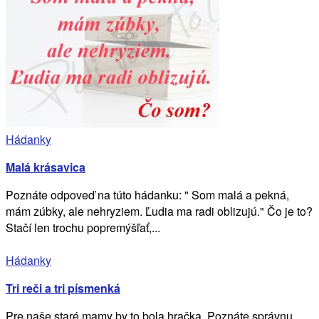
Hádanky
Malá krásavica
Poznáte odpoveď na túto hádanku: " Som malá a pekná,
mám zúbky, ale nehryziem. Ľudia ma radi oblizujú." Čo je to?
Stačí len trochu popremýšľať,...
Hádanky
Tri reči a tri písmenká
Pre naše staré mamy by to bola hračka. Poznáte správnu