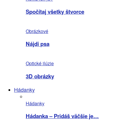
Spočítaj všetky štvorce
Obrázkové
Nájdi psa
Optické ilúzie
3D obrázky
Hádanky
Hádanky
Hádanka – Pridáš väčšie je…