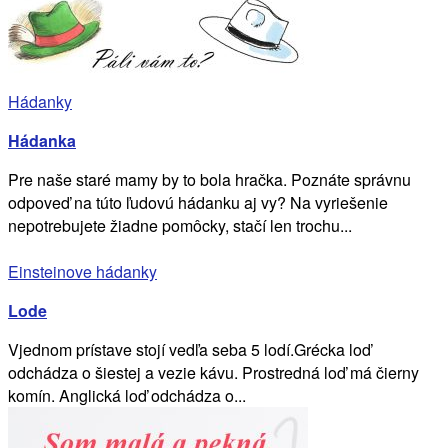
Hádanky
Hádanka
Pre naše staré mamy by to bola hračka. Poznáte správnu
odpoveď na túto ľudovú hádanku aj vy? Na vyriešenie
nepotrebujete žiadne pomôcky, stačí len trochu...
Einsteinove hádanky
Lode
Vjednom prístave stojí vedľa seba 5 lodí.Grécka loď
odchádza o šiestej a vezie kávu. Prostredná loď má čierny
komín. Anglická loď odchádza o...