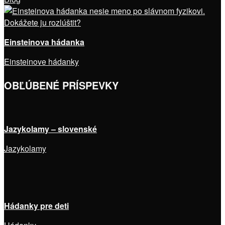
Einsteinova hádanka
Einsteinove hádanky
OBĽÚBENÉ PRÍSPEVKY
Jazykolamy – slovenské
Jazykolamy
Hádanky pre deti