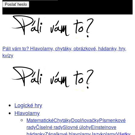
Heslo bude poslané na váš email
Páli vám to? Hlavolamy, chytáky, obrázkové, hádanky, hry,
kvízy
Logické hry
Hlavolamy
Matematické
Chytáky
Doplňovačky
Písmenkové
rady
Číselné rady
Slovné úlohy
Einsteinove
hádanky
Zápalkové hlavolamy
Jazykolamy
Všetky