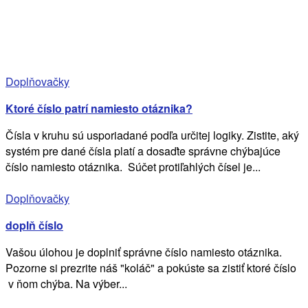
Doplňovačky
Ktoré číslo patrí namiesto otáznika?
Čísla v kruhu sú usporiadané podľa určitej logiky. Zistite, aký
systém pre dané čísla platí a dosaďte správne chýbajúce
číslo namiesto otáznika. Súčet protiľahlých čísel je...
Doplňovačky
doplň číslo
Vašou úlohou je doplniť správne číslo namiesto otáznika.
Pozorne si prezrite náš "koláč" a pokúste sa zistiť ktoré číslo
v ňom chýba. Na výber...