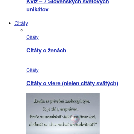
Kvíz – 7 Slovenských svetových
unikátov
Citáty
Citáty
Citáty o ženách
Citáty
Citáty o viere (nielen citáty svätých)