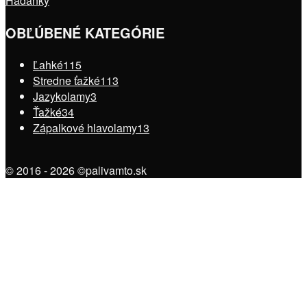
Hádanky
OBĽÚBENÉ KATEGÓRIE
Ľahké
115
Stredne ťažké
113
Jazykolamy
3
Ťažké
34
Zápalkové hlavolamy
13
© 2016 - 2026 ©palivamto.sk