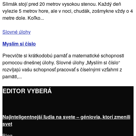
Slimák stojí pred 20 metrov vysokou stenou. Každý deň
vylezie 5 metrov hore, ale v noci, chudák, zošmykne vždy o 4
metre dole. Koľko...
Slovné úlohy
Myslím si číslo
Precvičte si krátkodobú pamäť a matematické schopnosti
pomocou dnešnej úlohy. Slovné úlohy „Myslím si číslo“
rozvíjajú vašu schopnosť pracovať s číselnými vzťahmi z
pamäti,...
EDITOR VYBERÁ
Najinteligentnejší ľudia na svete – géniovia, ktorí zmenili
svet
Blog