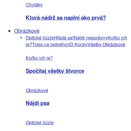
Chytáky
Ktorá nádrž sa naplní ako prvá?
Obrázkové
Optické ilúzie
Hľadá sa!
Nájdi nesprávny
Koľko ich
je?
Traja na jedného
3D Kocky
Všetky Obrázkové
Koľko ich je?
Spočítaj všetky štvorce
Obrázkové
Nájdi psa
Optické ilúzie