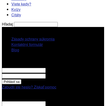
Viete kedy?
Kvízy
Citáty
Hľadaj
nedeľa, 9 augusta, 2026
Zásady ochrany súkromia
Kontaktný formulár
Blog
Prihlásiť sa
VITAJTE! Prihláste sa cez váš účet.
vaše použivatelské meno
vaše heslo
Zabudli ste heslo? Získať pomoc
Obnovenie hesla
Obnovenie hesla
váš email