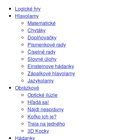
Logické hry
Hlavolamy
Matematické
Chytáky
Doplňovačky
Písmenkové rady
Číselné rady
Slovné úlohy
Einsteinove hádanky
Zápalkové hlavolamy
Jazykolamy
Obrázkové
Optické ilúzie
Hľadá sa!
Nájdi nesprávny
Koľko ich je?
Traja na jedného
3D Kocky
Hádanky