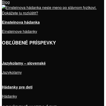
Blog
Einsteinova hádanka
Einsteinove hádanky
OBĽÚBENÉ PRÍSPEVKY
Jazykolamy – slovenské
Jazykolamy
Hádanky pre deti
Hádanky