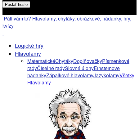
Heslo bude poslané na váš email
Páli vám to? Hlavolamy, chytáky, obrázkové, hádanky, hry,
kvízy
Logické hry
Hlavolamy
Matematické
Chytáky
Doplňovačky
Písmenkové
rady
Číselné rady
Slovné úlohy
Einsteinove
hádanky
Zápalkové hlavolamy
Jazykolamy
Všetky
Hlavolamy