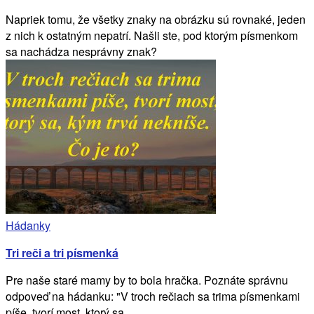
Napriek tomu, že všetky znaky na obrázku sú rovnaké, jeden
z nich k ostatným nepatrí. Našli ste, pod ktorým písmenkom
sa nachádza nesprávny znak?
Hádanky
Tri reči a tri písmenká
Pre naše staré mamy by to bola hračka. Poznáte správnu
odpoveď na hádanku: "V troch rečiach sa trima písmenkami
píše, tvorí most, ktorý sa,...