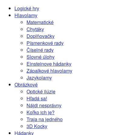
Logické hry
Hlavolamy
Matematické
Chytáky
Doplňovačky
Písmenkové rady
Číselné rady
Slovné úlohy
Einsteinove hádanky
Zápalkové hlavolamy
Jazykolamy
Obrázkové
Optické ilúzie
Hľadá sa!
Nájdi nesprávny
Koľko ich je?
Traja na jedného
3D Kocky
Hádanky