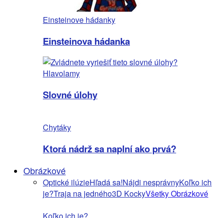
Einsteinove hádanky
Einsteinova hádanka
Hlavolamy
Slovné úlohy
Chytáky
Ktorá nádrž sa naplní ako prvá?
Obrázkové
Optické ilúzie
Hľadá sa!
Nájdi nesprávny
Koľko ich
je?
Traja na jedného
3D Kocky
Všetky Obrázkové
Koľko ich je?