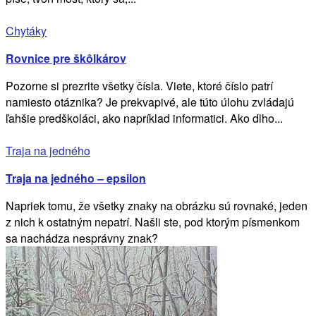
Chytáky
Rovnice pre škôlkárov
Pozorne si prezrite všetky čísla. Viete, ktoré číslo patrí
namiesto otáznika? Je prekvapivé, ale túto úlohu zvládajú
ľahšie predškoláci, ako napríklad informatici. Ako dlho...
Traja na jedného
Traja na jedného – epsilon
Napriek tomu, že všetky znaky na obrázku sú rovnaké, jeden
z nich k ostatným nepatrí. Našli ste, pod ktorým písmenkom
sa nachádza nesprávny znak?