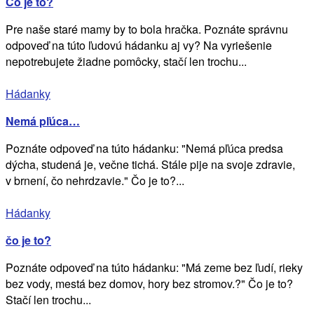
Čo je to?
Pre naše staré mamy by to bola hračka. Poznáte správnu
odpoveď na túto ľudovú hádanku aj vy? Na vyriešenie
nepotrebujete žiadne pomôcky, stačí len trochu...
Hádanky
Nemá pľúca…
Poznáte odpoveď na túto hádanku: "Nemá pľúca predsa
dýcha, studená je, večne tichá. Stále pije na svoje zdravie,
v brnení, čo nehrdzavie." Čo je to?...
Hádanky
čo je to?
Poznáte odpoveď na túto hádanku: "Má zeme bez ľudí, rieky
bez vody, mestá bez domov, hory bez stromov.?" Čo je to?
Stačí len trochu...