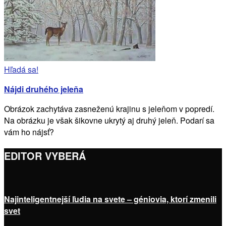
Hľadá sa!
Nájdi druhého jeleňa
Obrázok zachytáva zasneženú krajinu s jeleňom v popredí.
Na obrázku je však šikovne ukrytý aj druhý jeleň. Podarí sa
vám ho nájsť?
EDITOR VYBERÁ
Najinteligentnejší ľudia na svete – géniovia, ktorí zmenili
svet