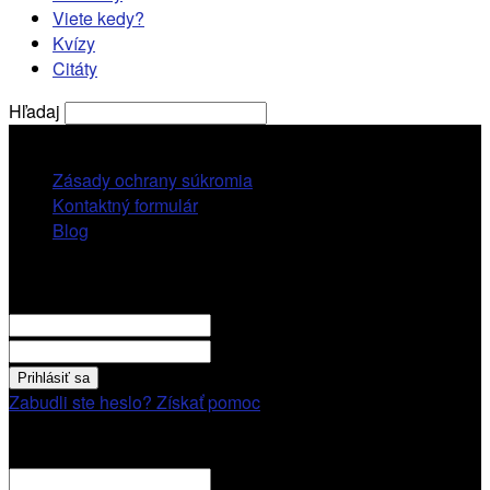
Viete kedy?
Kvízy
Citáty
Hľadaj
štvrtok, 6 augusta, 2026
Zásady ochrany súkromia
Kontaktný formulár
Blog
Prihlásiť sa
VITAJTE! Prihláste sa cez váš účet.
vaše použivatelské meno
vaše heslo
Zabudli ste heslo? Získať pomoc
Obnovenie hesla
Obnovenie hesla
váš email