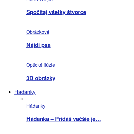
Spočítaj všetky štvorce
Obrázkové
Nájdi psa
Optické ilúzie
3D obrázky
Hádanky
Hádanky
Hádanka – Pridáš väčšie je…