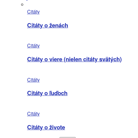
Citáty
Citáty o ženách
Citáty
Citáty o viere (nielen citáty svätých)
Citáty
Citáty o ľuďoch
Citáty
Citáty o živote