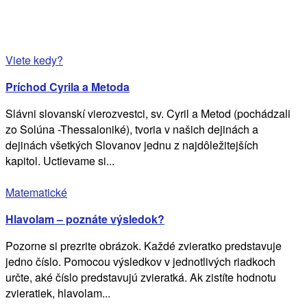
Viete kedy?
Príchod Cyrila a Metoda
Slávni slovanskí vierozvestci, sv. Cyril a Metod (pochádzali
zo Solúna -Thessaloniké), tvoria v našich dejinách a
dejinách všetkých Slovanov jednu z najdôležitejších
kapitol. Uctievame si...
Matematické
Hlavolam – poznáte výsledok?
Pozorne si prezrite obrázok. Každé zvieratko predstavuje
jedno číslo. Pomocou výsledkov v jednotlivých riadkoch
určte, aké číslo predstavujú zvieratká. Ak zistíte hodnotu
zvieratiek, hlavolam...