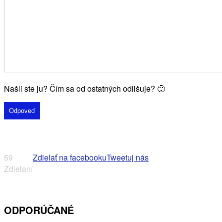
Našli ste ju? Čím sa od ostatných odlišuje? 🙂
Odpoveď
59
Zdielať na facebooku
Tweetuj nás
Zdielaní
ODPORÚČANÉ