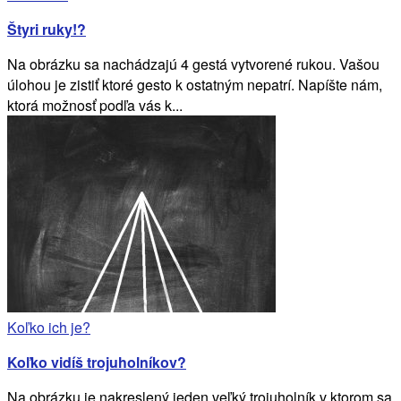
Štyri ruky!?
Na obrázku sa nachádzajú 4 gestá vytvorené rukou. Vašou
úlohou je zistiť ktoré gesto k ostatným nepatrí. Napíšte nám,
ktorá možnosť podľa vás k...
Koľko ich je?
Koľko vidíš trojuholníkov?
Na obrázku je nakreslený jeden veľký trojuholník v ktorom sa