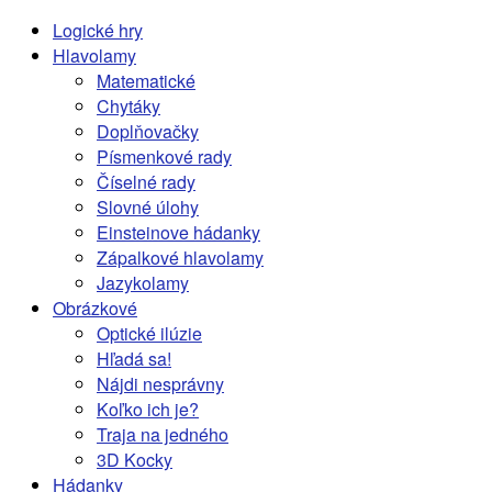
Logické hry
Hlavolamy
Matematické
Chytáky
Doplňovačky
Písmenkové rady
Číselné rady
Slovné úlohy
Einsteinove hádanky
Zápalkové hlavolamy
Jazykolamy
Obrázkové
Optické ilúzie
Hľadá sa!
Nájdi nesprávny
Koľko ich je?
Traja na jedného
3D Kocky
Hádanky