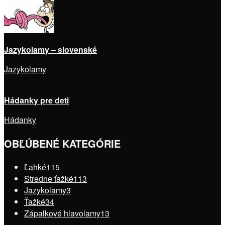
Jazykolamy – slovenské
Jazykolamy
Hádanky pre deti
Hádanky
OBĽÚBENÉ KATEGÓRIE
Ľahké
115
Stredne ťažké
113
Jazykolamy
3
Ťažké
34
Zápalkové hlavolamy
13