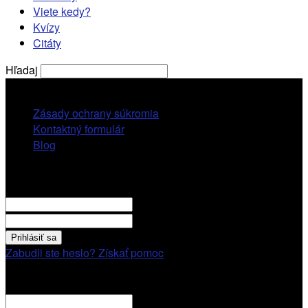
Viete kedy?
Kvízy
Citáty
Hľadaj
štvrtok, 6 augusta, 2026
Zásady ochrany súkromia
Kontaktný formulár
Blog
Prihlásiť sa
VITAJTE! Prihláste sa cez váš účet.
vaše použivatelské meno
vaše heslo
Zabudli ste heslo? Získať pomoc
Obnovenie hesla
Obnovenie hesla
váš email