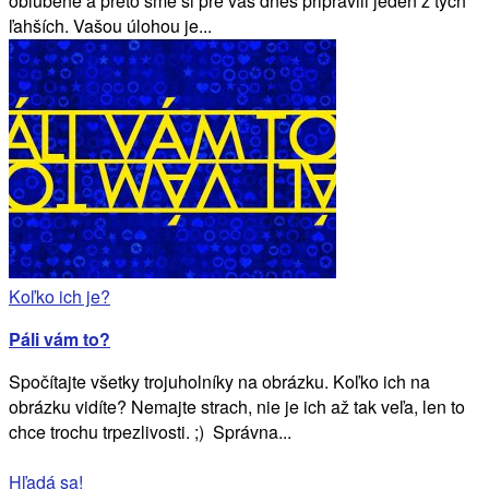
obľúbené a preto sme si pre vás dnes pripravili jeden z tých
ľahších. Vašou úlohou je...
Koľko ich je?
Páli vám to?
Spočítajte všetky trojuholníky na obrázku. Koľko ich na
obrázku vidíte? Nemajte strach, nie je ich až tak veľa, len to
chce trochu trpezlivosti. ;) Správna...
Hľadá sa!