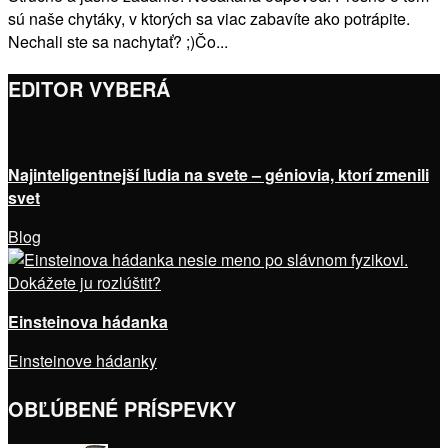
sú naše chytáky, v ktorých sa viac zabavíte ako potrápite.
Nechali ste sa nachytať? ;)Čo...
EDITOR VYBERÁ
Najinteligentnejší ľudia na svete – géniovia, ktorí zmenili
svet
Blog
Einsteinova hádanka
Einsteinove hádanky
OBĽÚBENÉ PRÍSPEVKY