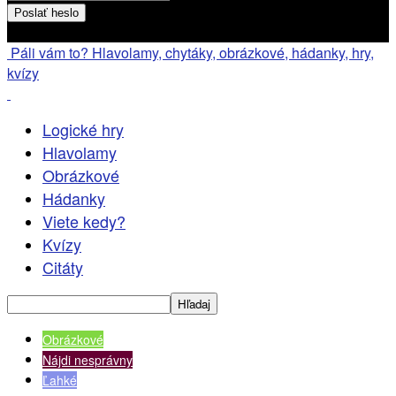
Heslo bude poslané na váš email
Páli vám to? Hlavolamy, chytáky, obrázkové, hádanky, hry,
kvízy
Logické hry
Hlavolamy
Obrázkové
Hádanky
Viete kedy?
Kvízy
Citáty
Obrázkové
Nájdi nesprávny
Ľahké