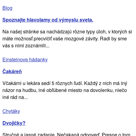
Blog
Spoznajte hlavolamy od výmyslu sveta.
Na našej stránke sa nachádzajú rôzne typy úloh, v ktorých si
máte možnosť precvičiť vaše mozgové závity. Radi by sme
vás s nimi zoznámili...
Einsteinove hádanky
Čakáreň
Včakárni u lekára sedí 5 rôznych ľudí. Každý z nich má iný
názor na hudbu, iné obľúbené miesto na dovolenku, niečo
iné rád na...
Chytáky
Dvojičky?
Stručné a jasné zadanie. Nečakaná odpoveď. Presne o tom