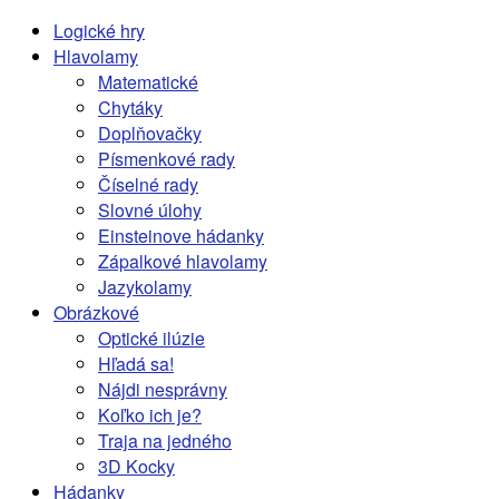
Logické hry
Hlavolamy
Matematické
Chytáky
Doplňovačky
Písmenkové rady
Číselné rady
Slovné úlohy
Einsteinove hádanky
Zápalkové hlavolamy
Jazykolamy
Obrázkové
Optické ilúzie
Hľadá sa!
Nájdi nesprávny
Koľko ich je?
Traja na jedného
3D Kocky
Hádanky