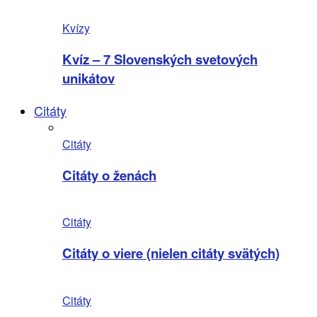
Kvízy
Kvíz – 7 Slovenských svetových
unikátov
Citáty
Citáty
Citáty o ženách
Citáty
Citáty o viere (nielen citáty svätých)
Citáty