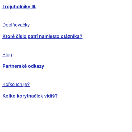
Trojuholníky III.
Doplňovačky
Ktoré číslo patrí namiesto otáznika?
Blog
Partnerské odkazy
Koľko ich je?
Koľko korytnačiek vidíš?