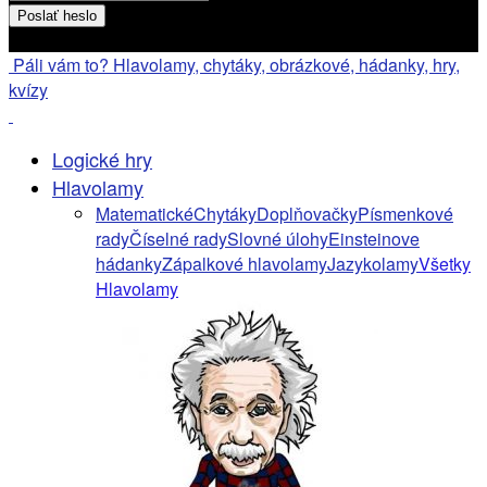
Heslo bude poslané na váš email
Páli vám to? Hlavolamy, chytáky, obrázkové, hádanky, hry,
kvízy
Logické hry
Hlavolamy
Matematické
Chytáky
Doplňovačky
Písmenkové
rady
Číselné rady
Slovné úlohy
Einsteinove
hádanky
Zápalkové hlavolamy
Jazykolamy
Všetky
Hlavolamy