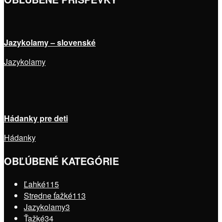
Jazykolamy – slovenské
Jazykolamy
Hádanky pre deti
Hádanky
OBĽÚBENÉ KATEGÓRIE
Ľahké
115
Stredne ťažké
113
Jazykolamy
3
Ťažké
34