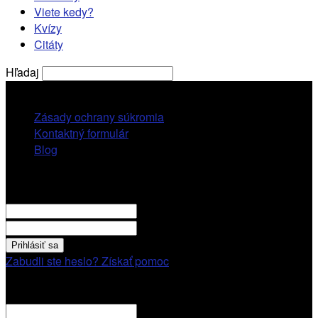
Viete kedy?
Kvízy
Citáty
Hľadaj
štvrtok, 6 augusta, 2026
Zásady ochrany súkromia
Kontaktný formulár
Blog
Prihlásiť sa
VITAJTE! Prihláste sa cez váš účet.
vaše použivatelské meno
vaše heslo
Zabudli ste heslo? Získať pomoc
Obnovenie hesla
Obnovenie hesla
váš email