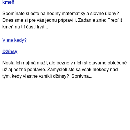
kmeň
Spomínate si ešte na hodiny matematiky a slovné úlohy?
Dnes sme si pre vás jednu pripravili. Zadanie znie: Prepíliť
kmeň na tri časti trvá...
Viete kedy?
Džínsy
Nosia ich najmä muži, ale bežne v nich stretávame oblečené
už aj nežné pohlavie. Zamysleli ste sa však niekedy nad
tým, kedy vlastne vznikli džínsy? Správna...