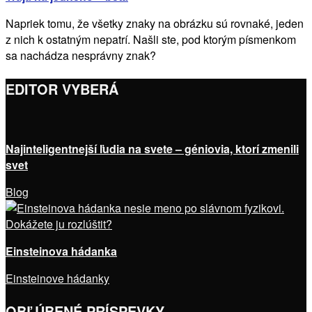
Napriek tomu, že všetky znaky na obrázku sú rovnaké, jeden
z nich k ostatným nepatrí. Našli ste, pod ktorým písmenkom
sa nachádza nesprávny znak?
EDITOR VYBERÁ
Najinteligentnejší ľudia na svete – géniovia, ktorí zmenili
svet
Blog
Einsteinova hádanka
Einsteinove hádanky
OBĽÚBENÉ PRÍSPEVKY