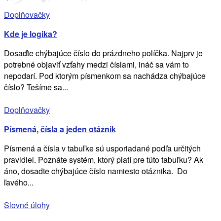
Doplňovačky
Kde je logika?
Dosaďte chýbajúce číslo do prázdneho políčka. Najprv je
potrebné objaviť vzťahy medzi číslami, ináč sa vám to
nepodarí. Pod ktorým písmenkom sa nachádza chýbajúce
číslo? Tešíme sa...
Doplňovačky
Písmená, čísla a jeden otáznik
Písmená a čísla v tabuľke sú usporiadané podľa určitých
pravidiel. Poznáte systém, ktorý platí pre túto tabuľku? Ak
áno, dosadte chýbajúce číslo namiesto otáznika. Do
ľavého...
Slovné úlohy