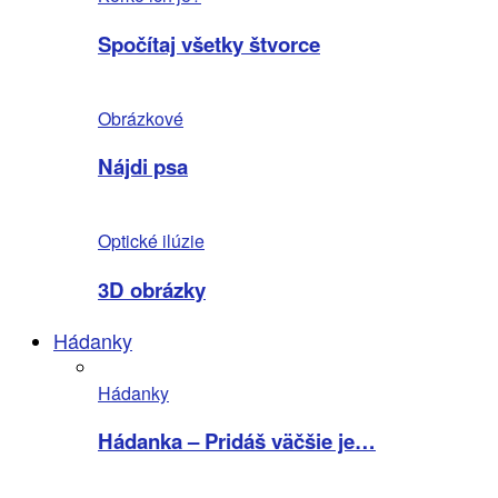
Spočítaj všetky štvorce
Obrázkové
Nájdi psa
Optické ilúzie
3D obrázky
Hádanky
Hádanky
Hádanka – Pridáš väčšie je…