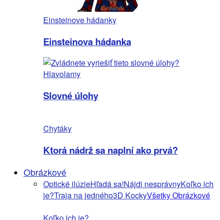
Einsteinove hádanky
Einsteinova hádanka
Hlavolamy
Slovné úlohy
Chytáky
Ktorá nádrž sa naplní ako prvá?
Obrázkové
Optické ilúzie
Hľadá sa!
Nájdi nesprávny
Koľko ich
je?
Traja na jedného
3D Kocky
Všetky Obrázkové
Koľko ich je?