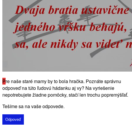
P
re naše staré mamy by to bola hračka. Poznáte správnu
odpoveď na túto ľudovú hádanku aj vy? Na vyriešenie
nepotrebujete žiadne pomôcky, stačí len trochu popremýšľať.
Tešíme sa na vaše odpovede.
Odpoveď