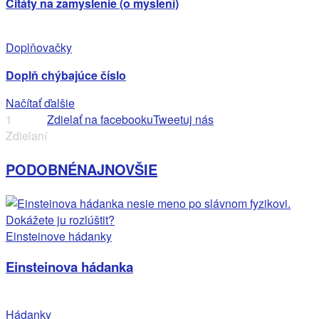
Citáty na zamyslenie (o myslení)
Doplňovačky
Doplň chýbajúce číslo
Načítať ďalšie
1
Zdielať na facebooku
Tweetuj nás
Zdielaní
PODOBNÉ
NAJNOVŠIE
Einsteinove hádanky
Einsteinova hádanka
Hádanky