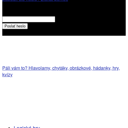
Obnovenie hesla
Obnovenie hesla
váš email
Heslo bude poslané na váš email
Páli vám to? Hlavolamy, chytáky, obrázkové, hádanky, hry,
kvízy
Logické hry