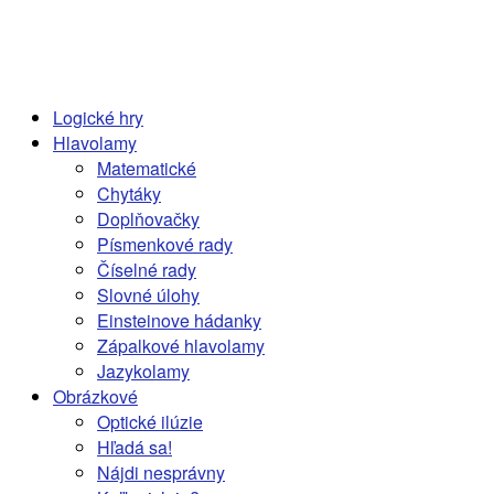
Logické hry
Hlavolamy
Matematické
Chytáky
Doplňovačky
Písmenkové rady
Číselné rady
Slovné úlohy
Einsteinove hádanky
Zápalkové hlavolamy
Jazykolamy
Obrázkové
Optické ilúzie
Hľadá sa!
Nájdi nesprávny