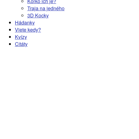
Koľko ich je?
Traja na jedného
3D Kocky
Hádanky
Viete kedy?
Kvízy
Citáty