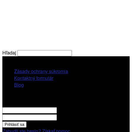
Hľadaj
sobota, 8 augusta, 2026
Zásady ochrany súkromia
Kontaktný formulár
Blog
Prihlásiť sa
VITAJTE! Prihláste sa cez váš účet.
vaše použivatelské meno
vaše heslo
Zabudli ste heslo? Získať pomoc