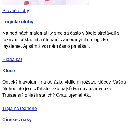
Slovné úlohy
Logické úlohy
Na hodinách matematiky sme sa často v škole stretávali s
rôznymi príkladmi a úlohami zameranými na logické
myslenie. Aj sám život nám často prináša...
Hľadá sa!
Kľúče
Optický hlavolam: na obrázku vidíte množstvo kľúčov. Vašou
úlohou nie je nič ľahšie, ako nájsť dva navlas rovnaké.
Trúfate si? ;)Našli ste ich? Gratulujeme! Ak...
Traja na jedného
Čínske znaky