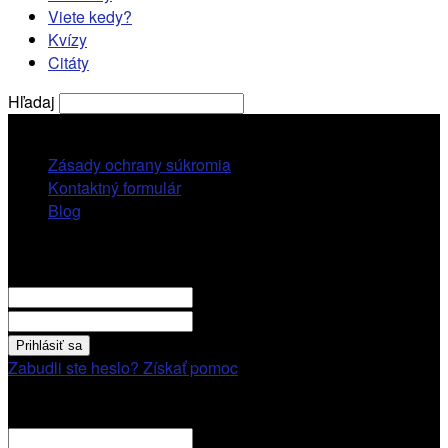
Viete kedy?
Kvízy
Citáty
Hľadaj
štvrtok, 6 augusta, 2026
Zásady ochrany súkromia
Kontaktný formulár
Blog
Prihlásiť sa
VITAJTE! Prihláste sa cez váš účet.
vaše použivatelské meno
vaše heslo
Zabudli ste heslo? Získať pomoc
Obnovenie hesla
Obnovenie hesla
váš email