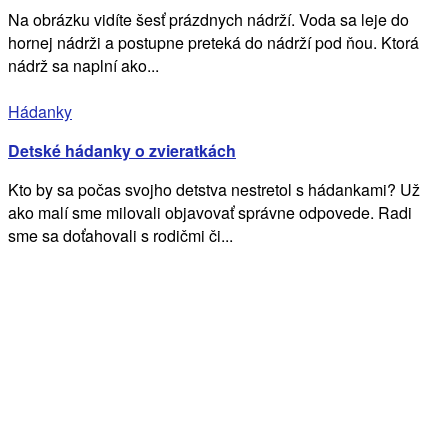
Na obrázku vidíte šesť prázdnych nádrží. Voda sa leje do
hornej nádrži a postupne preteká do nádrží pod ňou. Ktorá
nádrž sa naplní ako...
Hádanky
Detské hádanky o zvieratkách
Kto by sa počas svojho detstva nestretol s hádankami? Už
ako malí sme milovali objavovať správne odpovede. Radi
sme sa doťahovali s rodičmi či...