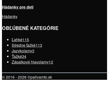
Hádanky pre deti
Hádanky
OBĽÚBENÉ KATEGÓRIE
Ľahké
115
Stredne ťažké
113
Jazykolamy
3
Ťažké
34
Zápalkové hlavolamy
13
© 2016 - 2026 ©palivamto.sk