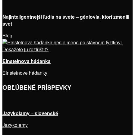
Najinteligentnejší ľudia na svete – géniovia, ktorí zmenili
svet
Blog
Einsteinova hádanka
Einsteinove hádanky
OBĽÚBENÉ PRÍSPEVKY
Jazykolamy – slovenské
Jazykolamy