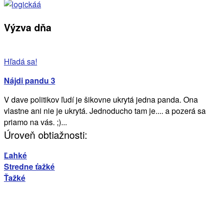
Výzva dňa
Hľadá sa!
Nájdi pandu 3
V dave politikov ľudí je šikovne ukrytá jedna panda. Ona
vlastne ani nie je ukrytá. Jednoducho tam je.... a pozerá sa
priamo na vás. ;)...
Úroveň obtiažnosti:
Ľahké
Stredne ťažké
Ťažké