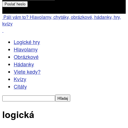
Heslo bude poslané na váš email
Páli vám to? Hlavolamy, chytáky, obrázkové, hádanky, hry,
kvízy
Logické hry
Hlavolamy
Obrázkové
Hádanky
Viete kedy?
Kvízy
Citáty
logická