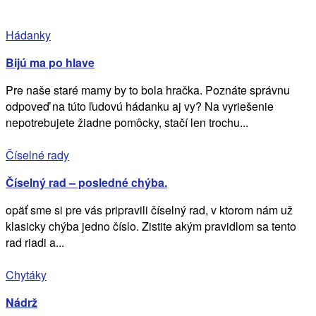
Hádanky
Bijú ma po hlave
Pre naše staré mamy by to bola hračka. Poznáte správnu
odpoveď na túto ľudovú hádanku aj vy? Na vyriešenie
nepotrebujete žiadne pomôcky, stačí len trochu...
Číselné rady
Číselný rad – posledné chýba.
opäť sme si pre vás pripravili číselný rad, v ktorom nám už
klasicky chýba jedno číslo. Zistite akým pravidlom sa tento
rad riadi a...
Chytáky
Nádrž