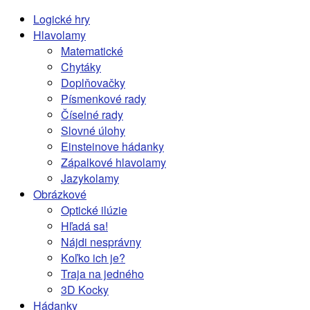
Logické hry
Hlavolamy
Matematické
Chytáky
Doplňovačky
Písmenkové rady
Číselné rady
Slovné úlohy
Einsteinove hádanky
Zápalkové hlavolamy
Jazykolamy
Obrázkové
Optické ilúzie
Hľadá sa!
Nájdi nesprávny
Koľko ich je?
Traja na jedného
3D Kocky
Hádanky