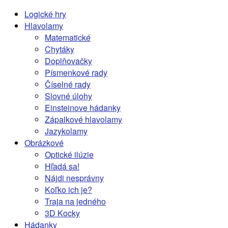
Logické hry
Hlavolamy
Matematické
Chytáky
Doplňovačky
Písmenkové rady
Číselné rady
Slovné úlohy
Einsteinove hádanky
Zápalkové hlavolamy
Jazykolamy
Obrázkové
Optické ilúzie
Hľadá sa!
Nájdi nesprávny
Koľko ich je?
Traja na jedného
3D Kocky
Hádanky