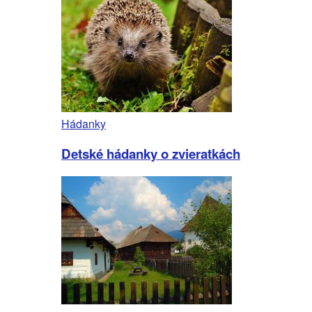
Hádanky
Detské hádanky o zvieratkách