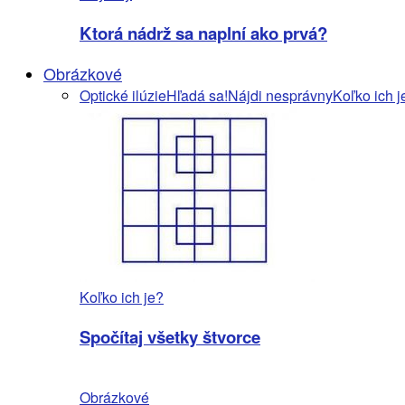
Ktorá nádrž sa naplní ako prvá?
Obrázkové
Optické ilúzie
Hľadá sa!
Nájdi nesprávny
Koľko ich j
Koľko ich je?
Spočítaj všetky štvorce
Obrázkové