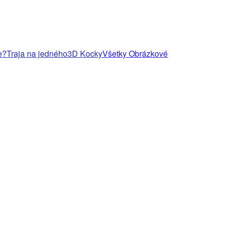
e?
Traja na jedného
3D Kocky
Všetky Obrázkové