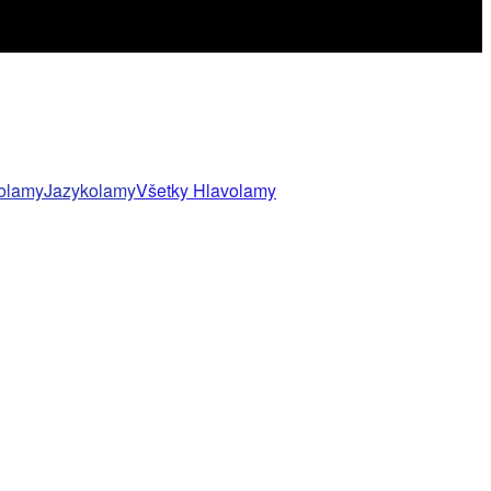
olamy
Jazykolamy
Všetky Hlavolamy