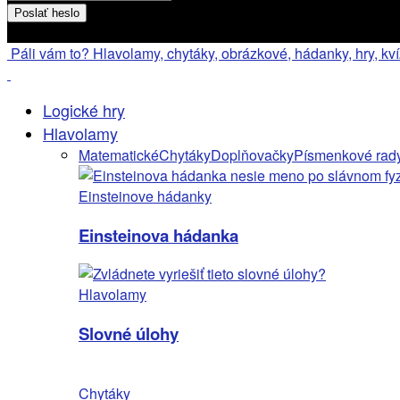
Heslo bude poslané na váš email
Páli vám to? Hlavolamy, chytáky, obrázkové, hádanky, hry, kv
Logické hry
Hlavolamy
Matematické
Chytáky
Doplňovačky
Písmenkové rad
Einsteinove hádanky
Einsteinova hádanka
Hlavolamy
Slovné úlohy
Chytáky