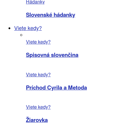
Hádanky
Slovenské hádanky
Viete kedy?
Viete kedy?
Spisovná slovenčina
Viete kedy?
Príchod Cyrila a Metoda
Viete kedy?
Žiarovka