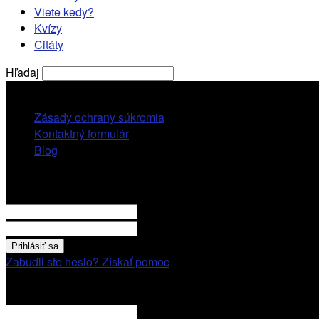
Viete kedy?
Kvízy
Citáty
Hľadaj
štvrtok, 6 augusta, 2026
Zásady ochrany súkromia
Kontaktný formulár
Blog
Prihlásiť sa
VITAJTE! Prihláste sa cez váš účet.
vaše použivatelské meno
vaše heslo
Zabudli ste heslo? Získať pomoc
Obnovenie hesla
Obnovenie hesla
váš email