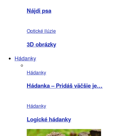
Nájdi psa
Optické ilúzie
3D obrázky
Hádanky
Hádanky
Hádanka – Pridáš väčšie je…
Hádanky
Logické hádanky