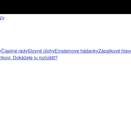
ízy
y
Číselné rady
Slovné úlohy
Einsteinove hádanky
Zápalkové hlav