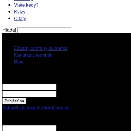
Viete kedy?
Kvízy
Citáty
Hľadaj
piatok, 7 augusta, 2026
Zásady ochrany súkromia
Kontaktný formulár
Blog
Prihlásiť sa
VITAJTE! Prihláste sa cez váš účet.
vaše použivatelské meno
vaše heslo
Zabudli ste heslo? Získať pomoc
Obnovenie hesla
Obnovenie hesla
váš email