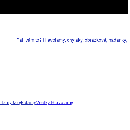
Páli vám to? Hlavolamy, chytáky, obrázkové, hádanky,
olamy
Jazykolamy
Všetky Hlavolamy