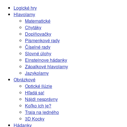
Logické hry
Hlavolamy
Matematické
Chytáky
Doplňovačky
Písmenkové rady
Číselné rady
Slovné úlohy
Einsteinove hádanky
Zápalkové hlavolamy
Jazykolamy
Obrázkové
Optické ilúzie
Hľadá sa!
Nájdi nesprávny
Koľko ich je?
Traja na jedného
3D Kocky
Hádanky