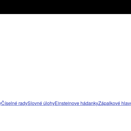
y
Číselné rady
Slovné úlohy
Einsteinove hádanky
Zápalkové hlav