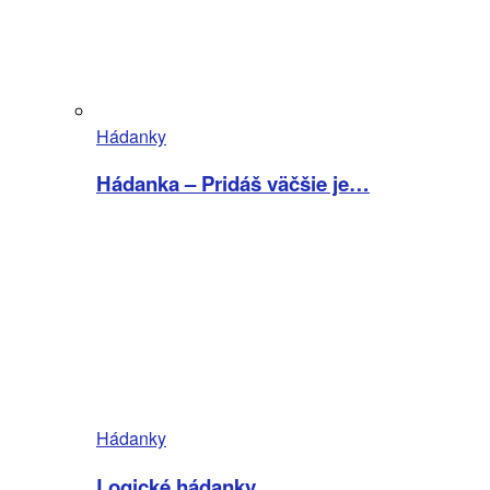
Hádanky
Hádanka – Pridáš väčšie je…
Hádanky
Logické hádanky