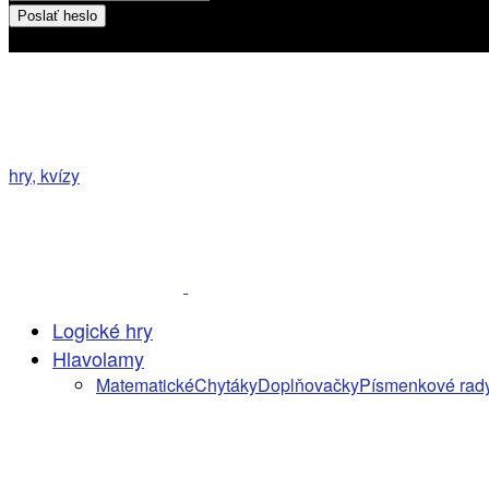
Heslo bude poslané na váš email
hry, kvízy
Logické hry
Hlavolamy
Matematické
Chytáky
Doplňovačky
Písmenkové rad