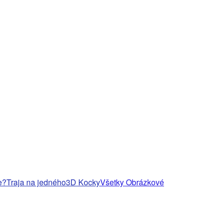
e?
Traja na jedného
3D Kocky
Všetky Obrázkové