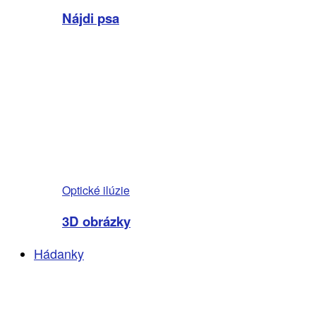
Nájdi psa
Optické ilúzie
3D obrázky
Hádanky