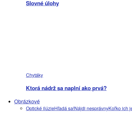
Slovné úlohy
Chytáky
Ktorá nádrž sa naplní ako prvá?
Obrázkové
Optické ilúzie
Hľadá sa!
Nájdi nesprávny
Koľko ich j