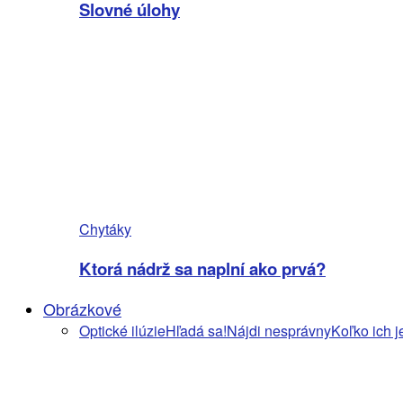
Slovné úlohy
Chytáky
Ktorá nádrž sa naplní ako prvá?
Obrázkové
Optické ilúzie
Hľadá sa!
Nájdi nesprávny
Koľko ich j