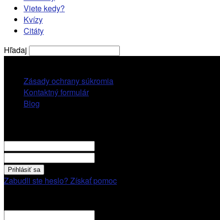
Viete kedy?
Kvízy
Citáty
Hľadaj
sobota, 8 augusta, 2026
Zásady ochrany súkromia
Kontaktný formulár
Blog
Prihlásiť sa
VITAJTE! Prihláste sa cez váš účet.
vaše použivatelské meno
vaše heslo
Zabudli ste heslo? Získať pomoc
Obnovenie hesla
Obnovenie hesla
váš email