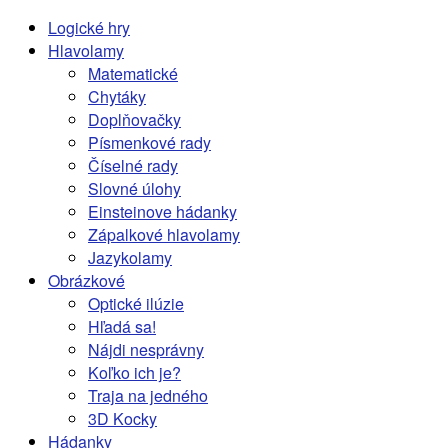
Logické hry
Hlavolamy
Matematické
Chytáky
Doplňovačky
Písmenkové rady
Číselné rady
Slovné úlohy
Einsteinove hádanky
Zápalkové hlavolamy
Jazykolamy
Obrázkové
Optické ilúzie
Hľadá sa!
Nájdi nesprávny
Koľko ich je?
Traja na jedného
3D Kocky
Hádanky