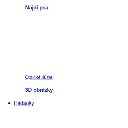
Nájdi psa
Optické ilúzie
3D obrázky
Hádanky