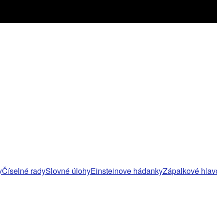
y
Číselné rady
Slovné úlohy
Einsteinove hádanky
Zápalkové hlav