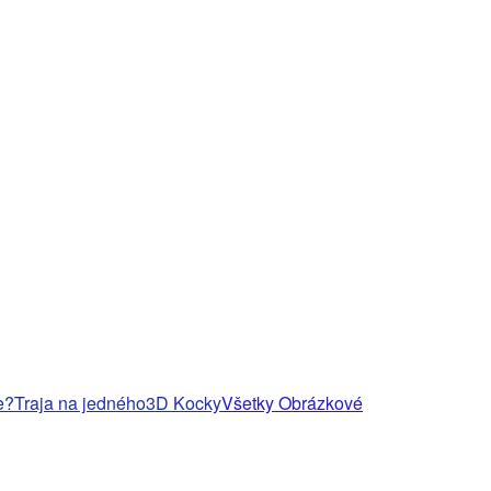
e?
Traja na jedného
3D Kocky
Všetky Obrázkové