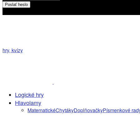
Heslo bude poslané na váš email
hry, kvízy
Logické hry
Hlavolamy
Matematické
Chytáky
Doplňovačky
Písmenkové rad