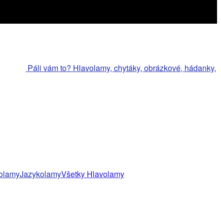
Páli vám to? Hlavolamy, chytáky, obrázkové, hádanky,
olamy
Jazykolamy
Všetky Hlavolamy