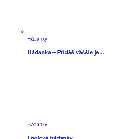
Hádanky
Hádanka – Pridáš väčšie je…
Hádanky
Logické hádanky