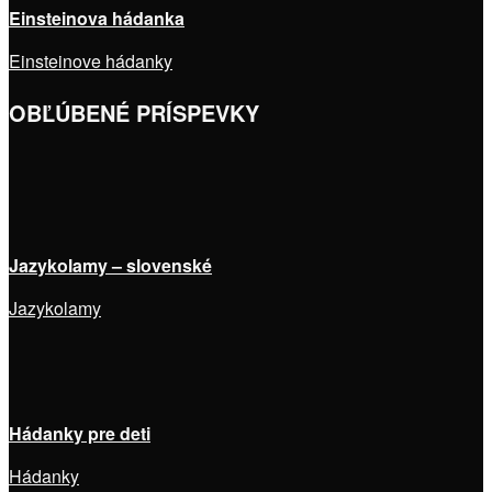
Einsteinova hádanka
Einsteinove hádanky
OBĽÚBENÉ PRÍSPEVKY
Jazykolamy – slovenské
Jazykolamy
Hádanky pre deti
Hádanky