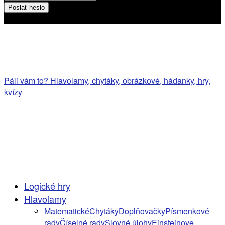
Heslo bude poslané na váš email
Páli vám to? Hlavolamy, chytáky, obrázkové, hádanky, hry,
kvízy
Logické hry
Hlavolamy
Matematické
Chytáky
Doplňovačky
Písmenkové
rady
Číselné rady
Slovné úlohy
Einsteinove