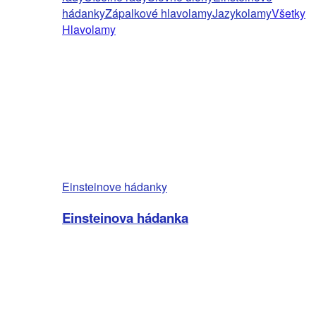
hádanky
Zápalkové hlavolamy
Jazykolamy
Všetky
Hlavolamy
Einsteinove hádanky
Einsteinova hádanka