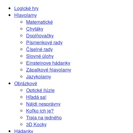
Logické hry
Hlavolamy
Matematické
Chytáky
Doplňovačky
Písmenkové rady
Číselné rady
Slovné úlohy
Einsteinove hádanky
Zápalkové hlavolamy
Jazykolamy
Obrázkové
Optické ilúzie
Hľadá sa!
Nájdi nesprávny
Koľko ich je?
Traja na jedného
3D Kocky
Hádanky