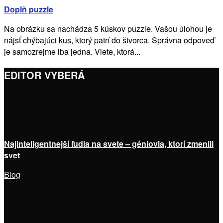
Doplň puzzle
Na obrázku sa nachádza 5 kúskov puzzle. Vašou úlohou je
nájsť chýbajúci kus, ktorý patrí do štvorca. Správna odpoveď
je samozrejme iba jedna. Viete, ktorá...
EDITOR VYBERÁ
Najinteligentnejší ľudia na svete – géniovia, ktorí zmenili
svet
Blog