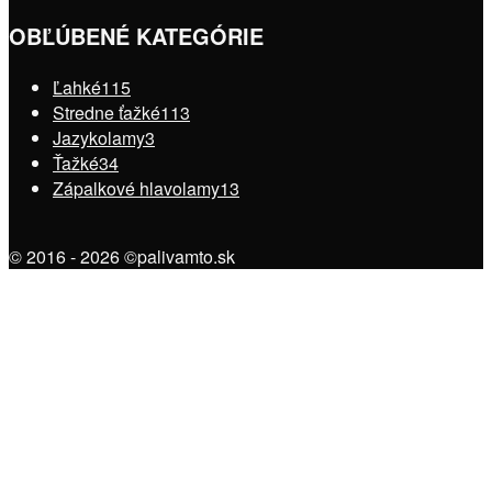
OBĽÚBENÉ KATEGÓRIE
Ľahké
115
Stredne ťažké
113
Jazykolamy
3
Ťažké
34
Zápalkové hlavolamy
13
© 2016 - 2026 ©palivamto.sk