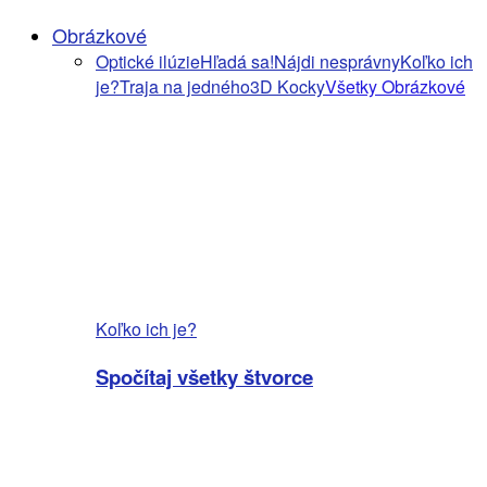
Obrázkové
Optické ilúzie
Hľadá sa!
Nájdi nesprávny
Koľko ich
je?
Traja na jedného
3D Kocky
Všetky Obrázkové
Koľko ich je?
Spočítaj všetky štvorce