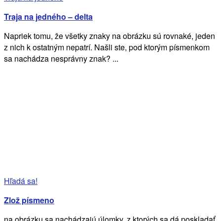
Traja na jedného – delta
Napriek tomu, že všetky znaky na obrázku sú rovnaké, jeden
z nich k ostatným nepatrí. Našli ste, pod ktorým písmenkom
sa nachádza nesprávny znak? ...
Hľadá sa!
Zlož písmeno
na obrázku sa nachádzajú úlomky, z ktorých sa dá poskladať