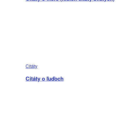
Citáty
Citáty o ľuďoch