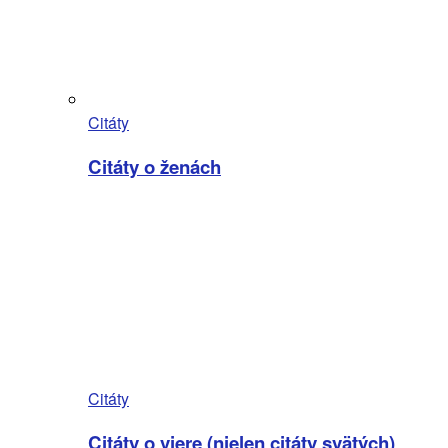
Citáty
Citáty o ženách
Citáty
Citáty o viere (nielen citáty svätých)