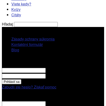
Viete kedy?
Kvízy
Citáty
Hľadaj
nedeľa, 9 augusta, 2026
Zásady ochrany súkromia
Kontaktný formulár
Blog
Prihlásiť sa
VITAJTE! Prihláste sa cez váš účet.
vaše použivatelské meno
vaše heslo
Zabudli ste heslo? Získať pomoc
Obnovenie hesla
Obnovenie hesla
váš email