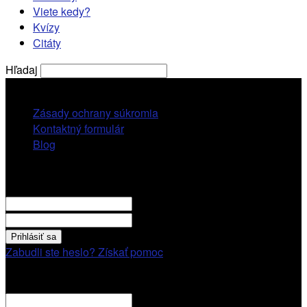
Viete kedy?
Kvízy
Citáty
Hľadaj
sobota, 8 augusta, 2026
Zásady ochrany súkromia
Kontaktný formulár
Blog
Prihlásiť sa
VITAJTE! Prihláste sa cez váš účet.
vaše použivatelské meno
vaše heslo
Zabudli ste heslo? Získať pomoc
Obnovenie hesla
Obnovenie hesla
váš email