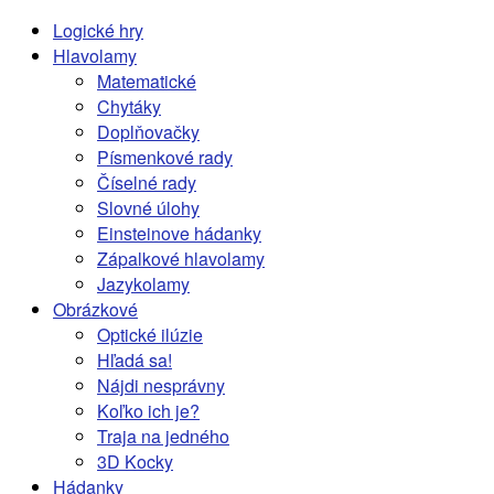
Logické hry
Hlavolamy
Matematické
Chytáky
Doplňovačky
Písmenkové rady
Číselné rady
Slovné úlohy
Einsteinove hádanky
Zápalkové hlavolamy
Jazykolamy
Obrázkové
Optické ilúzie
Hľadá sa!
Nájdi nesprávny
Koľko ich je?
Traja na jedného
3D Kocky
Hádanky