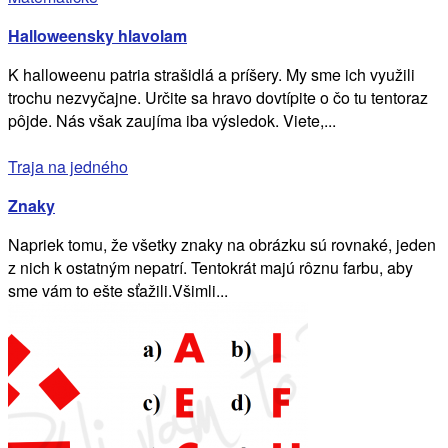
Halloweensky hlavolam
K halloweenu patria strašidlá a príšery. My sme ich využili
trochu nezvyčajne. Určite sa hravo dovtípite o čo tu tentoraz
pôjde. Nás však zaujíma iba výsledok. Viete,...
Traja na jedného
Znaky
Napriek tomu, že všetky znaky na obrázku sú rovnaké, jeden
z nich k ostatným nepatrí. Tentokrát majú rôznu farbu, aby
sme vám to ešte sťažili.Všimli...