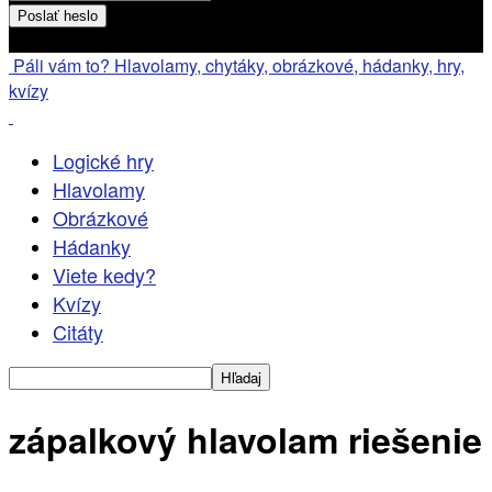
Heslo bude poslané na váš email
Páli vám to? Hlavolamy, chytáky, obrázkové, hádanky, hry,
kvízy
Logické hry
Hlavolamy
Obrázkové
Hádanky
Viete kedy?
Kvízy
Citáty
zápalkový hlavolam riešenie