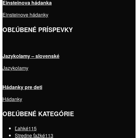
Einsteinova hádanka
Einsteinove hádanky
OBĽÚBENÉ PRÍSPEVKY
Jazykolamy – slovenské
Jazykolamy
Hádanky pre deti
Hádanky
OBĽÚBENÉ KATEGÓRIE
Ľahké
115
Stredne ťažké
113