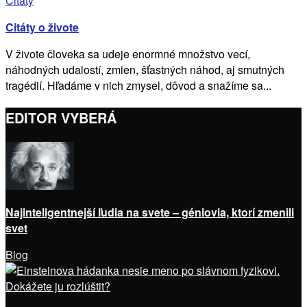
Citáty
Citáty o živote
V živote človeka sa udeje enormné množstvo vecí,
náhodných udalostí, zmien, šťastných náhod, aj smutných
tragédií. Hľadáme v nich zmysel, dôvod a snažíme sa...
EDITOR VYBERÁ
Najinteligentnejší ľudia na svete – géniovia, ktorí zmenili
svet
Blog